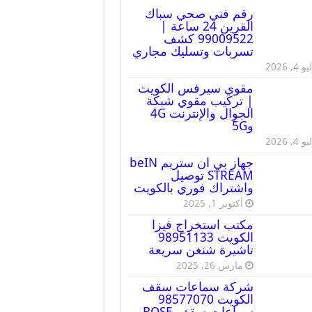
رقم فني صحي سباك
القرين 24 ساعة |
99009522 كشف
تسربات وتسليك مجاري
 4, 2026
مقوي سيرفس الكويت
| تركيب مقوي شبكة
الجوال والإنترنت 4G
و5G
 4, 2026
جهاز بي ان ستريم beIN
STREAM توصيل
واشتراك فوري بالكويت
أكتوبر 1, 2025
مكتب استخراج فيزا
الكويت 98951133
تاشيرة شنغن سريعة
مارس 26, 2025
شركة سماعات سقف
الكويت 98577070
سماعات سقف BOSE