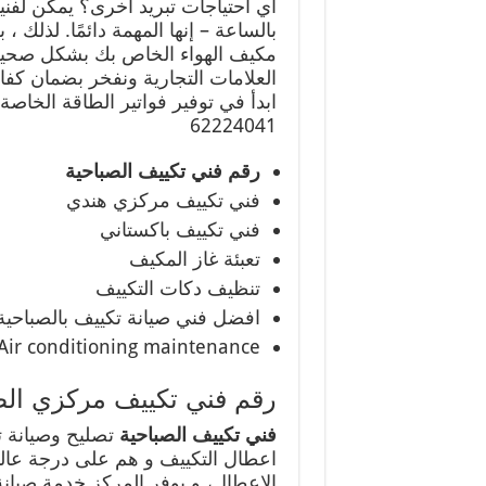
أي احتياجات تبريد أخرى؟ يمكن لفنيي
بالساعة – إنها المهمة دائمًا. لذل
مكيف الهواء الخاص بك بشكل صحيح
العلامات التجارية ونفخر بضمان كفا
ابدأ في توفير فواتير الطاقة الخا
62224041
رقم فني تكييف الصباحية
فني تكييف مركزي هندي
فني تكييف باكستاني
تعبئة غاز المكيف
تنظيف دكات التكييف
افضل فني صيانة تكييف بالصباحية
Air conditioning maintenance
رقم فني تكييف مركزي الص
فني تكييف الصباحية
تصليح وصيانة 
اعطال التكييف و هم على درجة عالي
الاعطال، و يوفر المركز خدمة صيانة ك