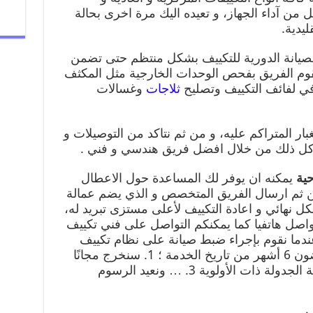
من آداء الجهاز، و تعيده اليك مرة اخرى بحالة
يدية.
يانة الدورية للتكييف بشكل منتظم حتى تضمن
قوم الفريق بفحص الوحدات الخارجية مثل المكثف
في لفائف التكييف وتصليح
ثلاجات
وغسالات
بار المتراكم عليه، و من ثم نتاكد من التوصيلات و
و كل ذلك من خلال افضل فريق هندسي و فني .
حية
يمكنه ان يوفر لك المساعدة حول الاعطال
 من ثم ارسال الفريق المتخصص و الذي يضم عمالة
كل نهائي و اعادة التكييف لأعلى مستزى تبريد له،
واصل هاتفيا كما يمكنكم التواصل على فني تكييف
دما نقوم بإجراء ضبط صيانة على نظام تكييف
الهواء الخاص بك ، إذا تعطل في غضون 6 أشهر من تاريخ الخدمة ؛ 1. سنخرج مجانًا
ونكتشف المشكلة 2. سنعطيك خدمة الجدولة ذات الأولوية 3. … ونعيد الرسوم