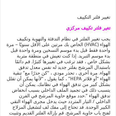
تغيير فلتر التكييف
تغير فلتر تكييف مركزي
يجب تغيير الفلتر في نظام التدفئة والتهوية وتكييف
الهواء (HVAC) الخاص بك مرتين على الأقل سنويًا – مرة
واحدة فقط قبل بدء موسم التسخين ومرة ​​واحدة قبل
بدء موسم التبريد. إذا كنت تعيش في منطقة متربة
بشكل خاص ، فقد ترغب في تغييرها كثيرًا. قم دائمًا
باستبدال المرشح بفلتر جديد له نفس معدل تدفق
الهواء. مرة أخرى ، تحذر مودي ، “كن حذرًا مع” تنقية
الهواء “أو فلاتر HEPA” ، كما يقول ، “لأنها يمكن أن تقلل
بشكل كبير من تدفق الهواء في نظامك. يمكن أن
يتسبب ذلك في تجميد الملف الداخلي بسبب انخفاض
تدفق الهواء “.حدد موقع حاوية المرشح في الفرن
الداخلي / التيار المتردد حيث يدخل مجرى الهواء النقي
الكبير الوحدة. قد تحتاج إلى مفك لف لتشغيل المزلاج
لفتح باب حاوية المرشح. قم بإزالة الفلتر القديم وتثبيت