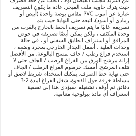
عن التبريد لتجنب الفيضان.أولاً ، ابحث عن خط الصرف
حيث يترك حاوية ملف المبخر. عادة ما يكون التصريف
عبارة عن أنبوب PVC مقاس بوصة واحدة (أبيض أو
رمادي أو أسود). اتبعه حتى النهاية حيث يتم
تصريفه. غالبًا ما يتم تصريف الخط بالخارج بالقرب من
وحدة المكثف ، ولكن يمكن أيضًا تصريفه في حوض
المرافق أو استنزاف الطابق السفلي أو ، في حالة
وحدات العلية ، أسفل الجدار الخارجي.بمجرد وضعه ،
استخدم فراغ رطب / جاف لمسح البالوعة. من الأفضل
إزالة مرشح الورق من الفراغ الرطب / الجاف حتى لا
تتلف المرشح. أمسك خرطوم الفراغ الرطب / الجاف
حتى نهاية خط الصرف. يمكنك استخدام شريط لاصق أو
ببساطة خرقة حول الفجوة. شغل الفراغ لمدة 2-3
دقائق ثم أوقف تشغيله. سيؤدي هذا إلى تصفية
استنزاف أي مادة بيولوجية متنامية.