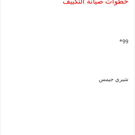
خطوات صيانة التكييف
99*
شيري جيمس