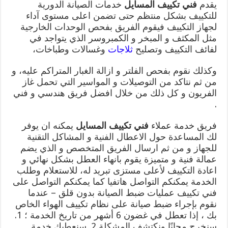
يقدم
فني تكييف المسايل
خدمات الصيانة الدورية
للتكييف بشكل منتظم حتى تضمن اعلى مستوى آداء
لجهاز التكييف فيقوم الفريق بفحص الوحدات الخارجية
مثل المكثف و المبخر و الكمبروسر الذي يتواجد في
لفائف التكييف وتصليح
ثلاجات
وغسالات وطباخات،
وكذلك نقوم بفحص الفلتر و ازالة الغبار المتراكم عليه، و
من ثم نتاكد من التوصيلات و المواسير التي تحمل غاز
الفريون و كل ذلك من خلال افضل فريق هندسي و فني
.
فريق خدمة عملاء
فني تكييف المسايل
يمكنه ان يوفر
لك المساعدة حول الاعطال الفنية و المشاكل التقنية
للجهاز و من ثم ارسال الفريق المتخصص و الذي يضم
عمالة فنية و متميزة يقوم بانهاء العطل بشكل نهائي و
اعادة التكييف لأعلى مستزى تبريد له، للاستعلام وطلب
الخدمة يمكنكم التواصل هاتفيا كما يمكنكم التواصل على
فني تكييف عمليات ضبط الصيانة بدون قلق – عندما
نقوم بإجراء ضبط صيانة على نظام تكييف الهواء الخاص
بك ، إذا تعطل في غضون 6 أشهر من تاريخ الخدمة ؛ 1.
سنخرج مجانًا ونكتشف المشكلة 2. سنعطيك خدمة