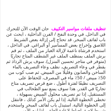
تنظيف ملفات مواسير التكييف
حان الوقت الآن للتحرك
في الداخل. في وحدة النفخ / الفرن الداخلية ، ابحث عن
باب لفائف المبخر. قد تحتاج إلى إزالة بعض الشريط
اللاصق وإخراج بعض المسامير أو البراغي. في الداخل ،
استخدم فرشاة ناعمة لإزالة الغبار من الملف ، ثم قم
برش الملف بمنظف الملف غير الشطف المتاح تجاريًا
(متوفر في متاجر تحسين المنزل). سوف يرش الرذاذ ثم
يقطر في وعاء التصريف. نظف وعاء التصريف بالماء
الساخن والصابون وقليلًا من المبيض. ثم صب كوب من
50٪ مبيض / 50٪ ماء في المصرف. للحفاظ على
التصريف نظيفًا لفترة أطول ، ضع قرص تصريف متاح
تجاريًا في القدر. هذا سوف يمنع نمو الطحالب في
المستقبل. إذا تم تصريف محلول المبيض بسهولة ،
تخطى الخطوة التالية. إذا لم يكن الأمر كذلك ، فانتقل
إلى الخطوة التالية. استبدل باب لفائف المبخر واستخدم
شريط لاصق احباط لإعادة الغلق ، إذا لزم الأمر.