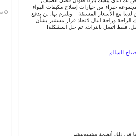
اص بك الذي يبقيك باردًا طوال فصل الصيف,
موعة خبراء من خيارات إصلاح مكيفات الهواء
فبرا
لدينا مع الأسعار المسبقة – ونلتزم بها. لن تدفع
حك الراحة وراحة البال لاتخاذ قرار مستنير بشأن
مل. فقط اتصل بالتراث. تم حل المشكلة!
باح السالم
بما في ذلك أنظمة ميتسوبيشي