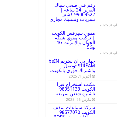
رقم فني صحي سباك
القرين 24 ساعة |
99009522 كشف
تسربات وتسليك مجاري
 4, 2026
مقوي سيرفس الكويت
| تركيب مقوي شبكة
الجوال والإنترنت 4G
و5G
 4, 2026
جهاز بي ان ستريم beIN
STREAM توصيل
واشتراك فوري بالكويت
أكتوبر 1, 2025
مكتب استخراج فيزا
الكويت 98951133
تاشيرة شنغن سريعة
مارس 26, 2025
شركة سماعات سقف
الكويت 98577070
سماعات سقف BOSE