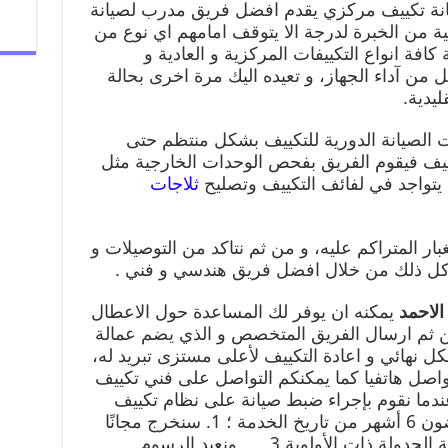
نة تكييف مركزي يقدم افضل فريق مدرب لصيانة
ة من الخبرة لدرجة الا يتوقف امامهم اي نوع من
افة انواع التكييفات المركزية و العادية و
من آداء الجهاز، و تعيده اليك مرة اخرى بحالة
يدية.
 الصيانة الدورية للتكييف بشكل منتظم حتى
ييف فيقوم الفريق بفحص الوحدات الخارجية مثل
 يتواجد في لفائف التكييف وتصليح
ثلاجات
بار المتراكم عليه، و من ثم نتاكد من التوصيلات و
و كل ذلك من خلال افضل فريق هندسي و فني .
الاحمد
يمكنه ان يوفر لك المساعدة حول الاعطال
 من ثم ارسال الفريق المتخصص و الذي يضم عمالة
كل نهائي و اعادة التكييف لأعلى مستزى تبريد له،
واصل هاتفيا كما يمكنكم التواصل على فني تكييف
دما نقوم بإجراء ضبط صيانة على نظام تكييف
الهواء الخاص بك ، إذا تعطل في غضون 6 أشهر من تاريخ الخدمة ؛ 1. سنخرج مجانًا
ونكتشف المشكلة 2. سنعطيك خدمة الجدولة ذات الأولوية 3. … ونعيد الرسوم