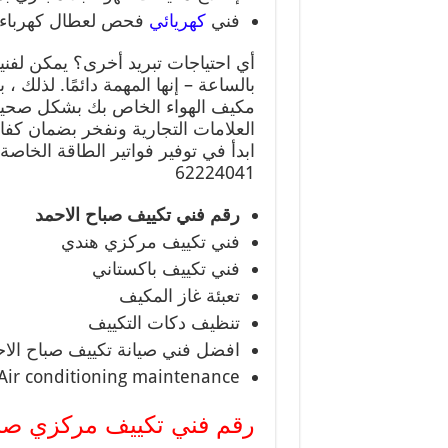
فني
كهريائي
فحص لعطال كهرباء 
أي احتياجات تبريد أخرى؟ يمكن لفنيي
بالساعة – إنها المهمة دائمًا. لذل
مكيف الهواء الخاص بك بشكل صحيح
العلامات التجارية ونفخر بضمان كفا
ابدأ في توفير فواتير الطاقة الخا
62224041
رقم فني تكييف صباح الاحمد
فني تكييف مركزي هندي
فني تكييف باكستاني
تعبئة غاز المكيف
تنظيف دكات التكييف
افضل فني صيانة تكييف صباح الاح
Air conditioning maintenance
رقم فني تكييف مركزي صبا