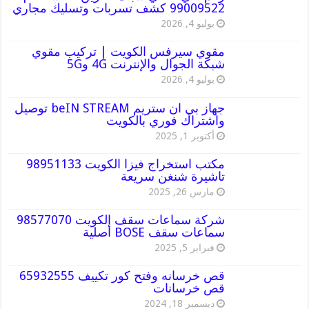
99009522 كشف تسربات وتسليك مجاري
يوليو 4, 2026
مقوي سيرفس الكويت | تركيب مقوي
شبكة الجوال والإنترنت 4G و5G
يوليو 4, 2026
جهاز بي ان ستريم beIN STREAM توصيل
واشتراك فوري بالكويت
أكتوبر 1, 2025
مكتب استخراج فيزا الكويت 98951133
تاشيرة شنغن سريعة
مارس 26, 2025
شركة سماعات سقف الكويت 98577070
سماعات سقف BOSE أصلية
فبراير 5, 2025
قص خرسانه وفتح كور تكييف 65932555
قص خرسانات
ديسمبر 18, 2024