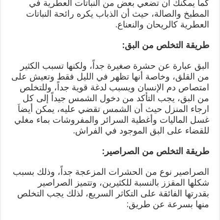
كما يمكنك أن تضعي بعض من النباتات العطرية في
المطبخ والصالة، حيث أن الذباب يكره رائحة النباتات
العطرية كالريحان والنعناع.
طريقة التخلص من البق:
البق عبارة عن حشرة صغيرة جداً، ولكنها تسبب الكثير
من القلق، وخاصة أنها تظهر في الليل فقط وتعيش على
امتصاص دم الإنسان ويسبب لدغة قوية جداً، وللتخلص
من البق، يجب التأكد من دخول الشمس جيداً إلى كل
ارجاء المنزل حيث أن الشمس تقضي عليه، يمكن أيضاَ
غسل الماليات وأغطية السرائر والمفروشات بماء مغلي
للقضاء على البق الموجود في الفراش.
طريقة التخلص من الصراصير:
الصراصير نوع من الحشرات المزعجة جداً، وذلك بسبب
شكلها المقزز بالنسبة للكثيرين، وتتميز الصراصير
بقدرتها الفائقة على التكاثر السريع، لذلك يجب التخلص
منها بسرعة عن طريق: