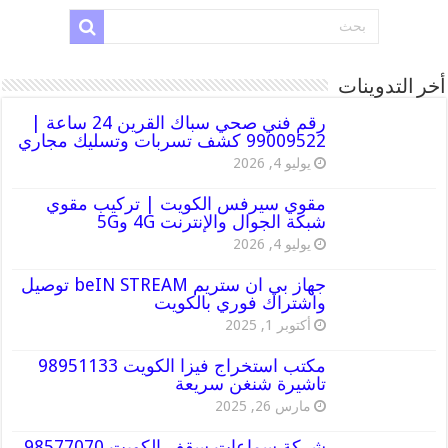
أخر التدوينات
رقم فني صحي سباك القرين 24 ساعة |
99009522 كشف تسربات وتسليك مجاري
يوليو 4, 2026
مقوي سيرفس الكويت | تركيب مقوي
شبكة الجوال والإنترنت 4G و5G
يوليو 4, 2026
جهاز بي ان ستريم beIN STREAM توصيل
واشتراك فوري بالكويت
أكتوبر 1, 2025
مكتب استخراج فيزا الكويت 98951133
تاشيرة شنغن سريعة
مارس 26, 2025
شركة سماعات سقف الكويت 98577070