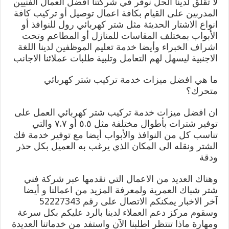
لا تقلق لدينا الحل نوفر في شركتنا افضل العمال الفنيين
المدربين على القيام بكافة اعمال توصيل أو تركيب كافة
انواع الاشتار الحديثة مثل شتر كهربائي رول للنوافذ أو
الأبواب بمختلف المقاسات للمنازل أو المطاعم وتحت
اشراف الخبراء وأيضا خدمة تعليم الموظفين لدينا اللغة
الاجنبية ليسهل لهم التعامل وتلبية طلبات عملائنا الاجانب
ما هي افضل ميزات خدمة تركيب شتر كهربائي
متحرك؟
ان افضل ميزات خدمة تركيب شتر كهربائي العمل على
توفير شترات بأطوال مختلفة مثل ٥.٥ أو ٧.٧ والتي
تناسب كل من النوافذ والأبواب أيضا مع توفير خدمة فك
الشتر ونقله الى المكان الذي يرغب به العميل بكل حذر
ودقة
وهناك العديد من الاعمال التي نقدمها عبر شركة فني
شتر شباك العمرية ولمعرفة المزيد من اعمالنا و أيضا
آخر الاخبار يمكنكم الاتصال على رقم 52227343
وسقوم مركز دعم العملاء لدينا بالرد عليكم بكل سرعة
ومهارة ماذا تنتظر اطلبنا الآن واستفد من خدماتنا العديدة