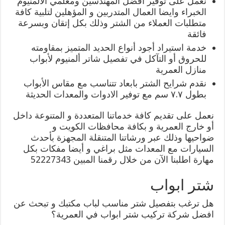
نعمل على توفير افضل المهندسين ومعلمي الألمنيوم
الخبراء وايضا العمال المتدربين و المؤهلين لتلبية كافة
متطلبات العملاء من الشتر وذلك بكل إتقان وبسرعة
فائقة
خدمة استيراد أجود أنواع الحديد المتميز بمقاومته
للحروق أو التآكل في تفصيل شاتر ألمنيوم لأبواب
منازل العمرية
نقدم شرايح الشتر بابعاد تتناسب مع مقاس الأبواب
بطول ٧.٧ سم مع توفير الادوات والمعدات الحديثة
نعمل على تقديم كافة خدماتنا المتعددة و المتنوعة داخل
أو خارج العمرية و بكافة محافظات الكويت و
ضواحيها وذلك عبر ورشاتنا المتنقلة المجهزة بأحدث
السيارات مع المعدات مثل براغي و أيضا مفكات بكل
مهارة اطلبنا الآن من خلال رقمنا المبين 52227343
شتر ابواب
هل ترغب بتفصيل شتر مناسب لباب مكتبك و تبحث عن
افضل شركة تركيب شتر ابواب في العمرية؟