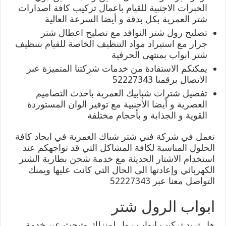
الخبرات الاجنبية للقيام باعمال تركيب كافة اصدارات
شتر العمرية بكل بدقة و أيضا السرعة العالية
تصليح رول شتر النوافذ مع تصليح اعطال شتر
جرار مع استيراد مواد التنظيف الخاصة للقيام بتنظيف
شتر ابواب بمنتهى الحرفية
يمكنكم الاستفادة من خدمات شركتنا المتميزة عبر
الاتصال برقمنا 52227343
تفصيل شترات شبابيك العمرية باحدث التصاميم
العصرية و أيضا الأجنبية مع توفير الوان المستوردة
القوية و الجذابة و بأحجام مختلفة
نعمل في شركة فني شتر شباك العمرية في ابجاد كافة
الحلول المناسبة لكافة المشاكل التي قد تواجهكم عند
استخدام الاشتار الحديثة مع خدمة شحن بطارية الشتر
الكهربائي وإعادتها الى الحال التي كانت عليها ويمنك
التواصل معنا عبر 52227343
ابواب الرول شتر
هل تريد تركيب ابواب رول لمنزلك وتبحث عن خدمة