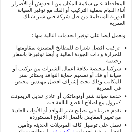
المحافظة على سلامة المكان من الخدوش أو الأضرار
أثناء القيام بعملية التركيب أو الفك مع توفير الصيانة
الدورية المنتظمة من قبل شركة فني شتر شباك
العمرية
ونعمل أيضا على توفير الخدمات التالية منها :
تركيب افضل شترات للمطابخ المتميزة بمقاومتها
للحرارة و ذات الجودة العالية و أيضا توفيرها باسعار
رخيصة
شركتنا مختصة بكافة اعمال الشترات من تركيب أو
صيانة أو فك أو تصميم حماية النوافذ وستائر شتر
للمكاتب وذلك تحت إشراف افضل مهندس مختص
في العمرية
خدمة صيانة شتر أوتوماتكي أو عادي تبديل الريمونت
كنترول مع اصلاح القطع التالفة فيه
نقدم خبرتنا في تصليح شتر النوافذ أو الأبواب العادية
مع تغيير المقابض بأفضل الانواع المستوردة
نعمل على توصيل كافة الموديلات الحديثة وتأمين
افضل ورشة لخدمات
تركيب شتر
للمطابخ سواء