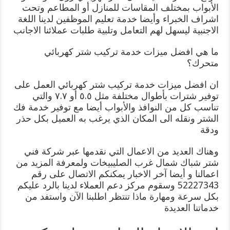
الأبواب بمختلف المقاسات للمنازل أو المطاعم وتحت
اشراف الخبراء وأيضا خدمة تعليم الموظفين لدينا اللغة
الاجنبية ليسهل لهم التعامل وتلبية طلبات عملائنا الاجانب
ما هي افضل ميزات خدمة تركيب شتر كهربائي
متحرك؟
ان افضل ميزات خدمة تركيب شتر كهربائي العمل على
توفير شترات بأطوال مختلفة مثل ٥.٥ أو ٧.٧ والتي
تناسب كل من النوافذ والأبواب أيضا مع توفير خدمة فك
الشتر ونقله الى المكان الذي يرغب به العميل بكل حذر
ودقة
وهناك العديد من الاعمال التي نقدمها عبر شركة فني
شتر شباك شمال غرب الصليبيخات ولمعرفة المزيد من
اعمالنا و أيضا آخر الاخبار يمكنكم الاتصال على رقم
52227343 وسقوم مركز دعم العملاء لدينا بالرد عليكم
بكل سرعة ومهارة ماذا تنتظر اطلبنا الآن واستفد من
خدماتنا العديدة