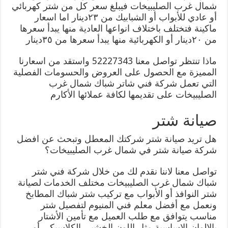
شمال غرب الصليبيخات فيبلغ سعر كل من شتر كهربائي
أو عادي للأبواب أو الشبابيك من ٢٣دينار اما اسعار
ماكينة فتختلف باختلاف انواعها العادية منها يبدأ سعرها
من ٢٠دينار أو الكهربائية منها يبدأ سعرها من ٣٥دينار
ماذا تنتظر تواصل معنا 52227343 واستقد من اسعارنا
المميزة مع الحصول على العروض والحسومات الفصلية
التي تعمل شركة فني شاتر شباك شمال غرب
الصليبيخات على تقديمها لكافة عملائها الأكارم
صيانة شتر
هل تريد صيانة شتر شركتك المعطل وتبحث عن افضل
شركة صيانة شتر في شمال غرب الصليبيخات؟
تواصل معنا لاننا نقدم لك من خلال شركة فني شتر
شباك شمال غرب الصليبيخات مختلف الخدمات لصيانة
شتر النوافذ أو الأبواب مع تركيب شتر شباك المطابخ
ونعمل مع أفضل معلم فني المنيوم لتفصيل شتر
مناسب يتوافق مع طلب العميل مع تأمين الأشتار
بالالوان الاساسية مثل اللون الخشبي الكلاسيكي أو