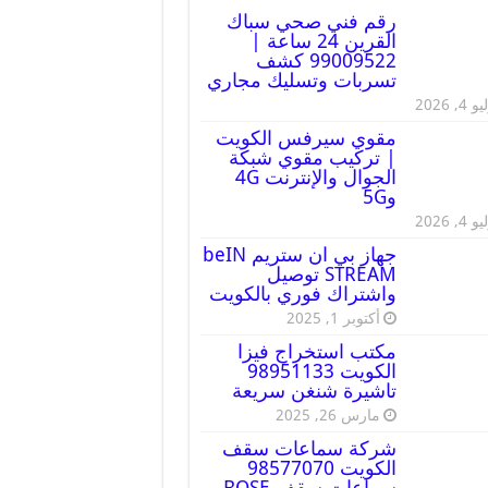
رقم فني صحي سباك
القرين 24 ساعة |
99009522 كشف
تسربات وتسليك مجاري
 4, 2026
مقوي سيرفس الكويت
| تركيب مقوي شبكة
الجوال والإنترنت 4G
و5G
 4, 2026
جهاز بي ان ستريم beIN
STREAM توصيل
واشتراك فوري بالكويت
أكتوبر 1, 2025
مكتب استخراج فيزا
الكويت 98951133
تاشيرة شنغن سريعة
مارس 26, 2025
شركة سماعات سقف
الكويت 98577070
سماعات سقف BOSE