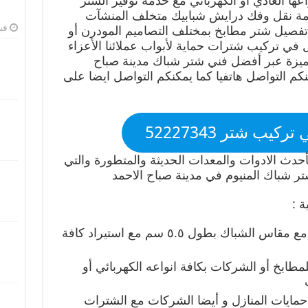
ها العادي أو الكهربائي مع خدمة توفير الشتر
دمة نقل وفك درايش شبابيك متخلف المنشآت
فبرا
 تفصيل شتر مطابخ بمختلف التصاميم المودرن أو
ل في تركيب شترات حماية لأبواب عملائنا الأعزاء
ميزة عبر أفضل فني شتر شباك مدينة صباح
كم التواصل هاتفيا كما يمكنكم التواصل ايضا على
يب شتر 52227343
دث الادوات والمعدات الحديثة والمتطورة والتي
ر شباك المنيوم في مدينة صباح الاحمد
ة :
توفير شرايح الشتر بابعاد تتناسب مع مقاس الشباك بطول ٥.٥ سم مع استيراد كافة
مطابخ أو الشركات بكافة انواعه الكهربائي أو
مايات المنازل و أيضا الشركات مع الشترات