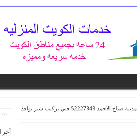
فني شتر شباك مدينة صباح الاحمد 52227343 فني تركيب شتر نوافذ
أخر ا