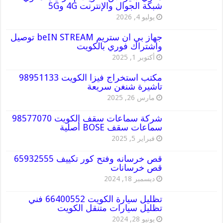
شبكة الجوال والإنترنت 4G و5G
يوليو 4, 2026
جهاز بي ان ستريم beIN STREAM توصيل
واشتراك فوري بالكويت
أكتوبر 1, 2025
مكتب استخراج فيزا الكويت 98951133
تاشيرة شنغن سريعة
مارس 26, 2025
شركة سماعات سقف الكويت 98577070
سماعات سقف BOSE أصلية
فبراير 5, 2025
قص خرسانه وفتح كور تكييف 65932555
قص خرسانات
ديسمبر 18, 2024
تظليل سيارة الكويت 66400552 فني
تظليل سيارات متنقل الكويت
يونيو 28, 2024