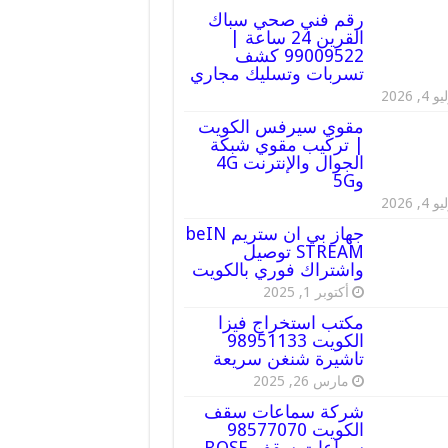
رقم فني صحي سباك
القرين 24 ساعة |
99009522 كشف
تسربات وتسليك مجاري
 4, 2026
مقوي سيرفس الكويت
| تركيب مقوي شبكة
الجوال والإنترنت 4G
و5G
 4, 2026
جهاز بي ان ستريم beIN
STREAM توصيل
واشتراك فوري بالكويت
أكتوبر 1, 2025
مكتب استخراج فيزا
الكويت 98951133
تاشيرة شنغن سريعة
مارس 26, 2025
شركة سماعات سقف
الكويت 98577070
سماعات سقف BOSE