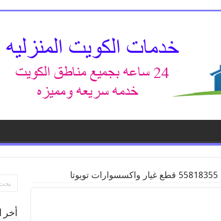
تا
أخر ا