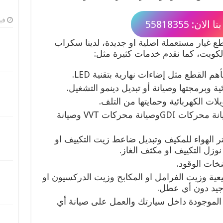
فبرا
لان: 55818355
 غيار مستعملة اصلية او جديدة، لدينا سكراب
لكويت، كما نقدم خدمات كثيرة مثل:
 القطع مثل إضاءات نهارية بتقنية LED.
ائية وبرمجتها وصيانة أو تبديل دينمو التشغيل.
ات الكهربائية وحمايتها من التلف.
خدمة صيانة محركات الدوش وصيانة محركات GDIوصيانة محركات VVT وصيانة
تر الهواء للمكيف وتبديل ضاعط زيت التكييف او
نوزل التكييف او مكثف الغاز.
خات الوقود.
عية وزيت الفرامل او المكابح وزيت الدركسيون او
جيد دون أي عطل.
ء الموجودة داخل سيارتك والعمل على صيانة أي