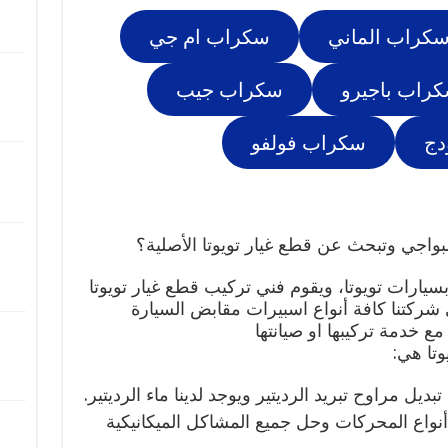
كراب الماني
سكراب ام جي
راب باجيرو
سكراب جيب
دج
سكراب فولفو
لبواجي وتبحث عن قطع غيار تويوتا الأصلية؟
سيارات تويوتا، ويقوم فني تركيب قطع غيار تويوتا
 شركتنا كافة أنواع اسبيرات مقابض السيارة
مع خدمة تركيبها او صيانتها
تا هي:
ديل مراوح تبريد الرديتير ويوجد لدينا ماء الرديتير.
نواع المحركات وحل جميع المشاكل الميكانيكية