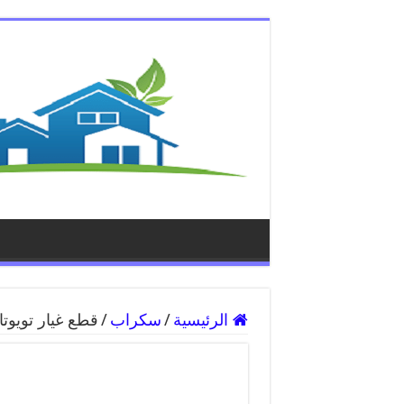
الرئيسية
/
سكراب
/
قطع غيار تويوتا 55818355 قطع غيار واكسسوارات تويو