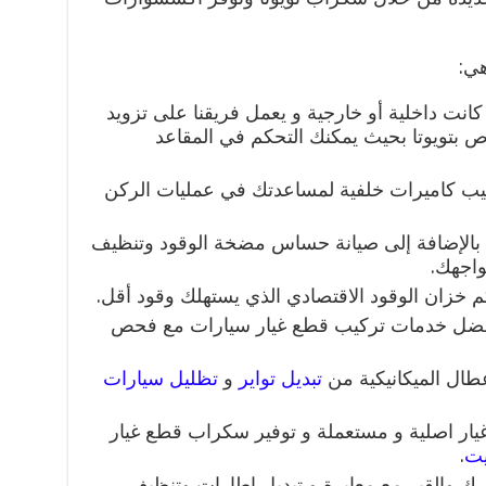
هي:
انت داخلية أو خارجية و يعمل فريقنا على تزويد
ص بتويوتا بحيث يمكنك التحكم في المقاعد
يب كاميرات خلفية لمساعدتك في عمليات الركن
بالإضافة إلى صيانة حساس مضخة الوقود وتنظيف
واجهك.
م خزان الوقود الاقتصادي الذي يستهلك وقود أقل.
افضل خدمات تركيب قطع غيار سيارات مع فحص
طال الميكانيكية من
تبديل تواير
و
تظليل سيارات
يار اصلية و مستعملة و توفير سكراب قطع غيار
يت
.
ك والقير مع معايرة و تبديل اطارات وتنظيف