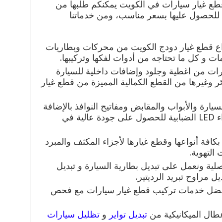
ع غيار سيارات في الكويت يمكنكم طلبها من
للحصول عليها بسعر مناسب، ومن خدماتنا
واع قطع غيار دودج الكويت من محركات وبطاريات
ات و كل ما تحتاجه من أدوات لفكها وتركيبها.
ات من اغطية وجلود وإضافات داخلية للسيارة
 وغيرها من القطع الكمالية المميزة من قطع غيار
سيارة والأبواب والمقابض ومفاتيح النوافذ بالإضافة
إلى تغيير الأضواء العادية الى أضواء LED الضبابية للحصول على جودة عالية في
كافة أنواعها وقطع غيارها لأجزاء المكثف والمبرد
التهوية.
صلية ونعمل على تبديل بطارية السيارة و تبديل
ل مراوح تبريد الرديتير.
افضل خدمات تركيب قطع غيار سيارات مع فحص
طال الميكانيكية من
تبديل تواير
و
تظليل سيارات