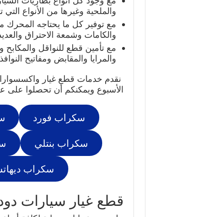
مع وجود كل أنواع بطاريات السيارا
والملحية وغيرها من الأنواع التي ت
مع توفير كل ما يحتاجه المحرك م
والكامات وشمعة الاحتراق والعديد
مع تأمين قطع للنواقل والمكابح و
والمرايا والمقابض ومفاتيح النوافذ.
الأسبوع ويمكنكم أن تحصلوا على عم
سكراب فورد
س
سكراب بنتلي
سك
سكراب ديهات
قطع غيار سيارات دود