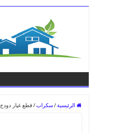
الرئيسية
/
سكراب
/
قطع غيار دودج 55818355 ارخص قطع غيار دود