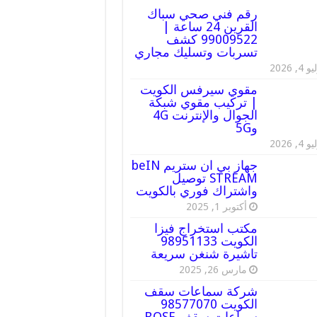
رقم فني صحي سباك
القرين 24 ساعة |
99009522 كشف
تسربات وتسليك مجاري
 4, 2026
مقوي سيرفس الكويت
| تركيب مقوي شبكة
الجوال والإنترنت 4G
و5G
 4, 2026
جهاز بي ان ستريم beIN
STREAM توصيل
واشتراك فوري بالكويت
أكتوبر 1, 2025
مكتب استخراج فيزا
الكويت 98951133
تاشيرة شنغن سريعة
مارس 26, 2025
شركة سماعات سقف
الكويت 98577070
سماعات سقف BOSE