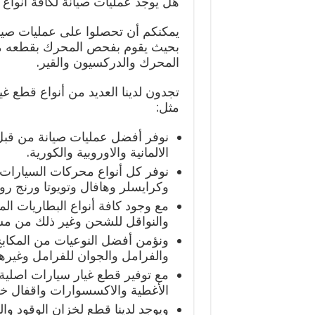
هل يوجد عمليات صيانة لكافة أنواع
يمكنكم أن تحصلوا على عمليات صي
بحيث يقوم بفحص المحرك بقطعه مع 
المحرك والدركسيون والقير.
تجدون لدينا العديد من أنواع قطع غ
مثل:
نوفر أفضل عمليات صيانة من قب
الالمانية والاوروبية والكورية.
نوفر كل أنواع محركات السيارات 
وكرايسلر وهافال وتويوتا ورنج رو
مع وجود كافة أنواع البطاريات الملح
والنواقل للشحن وغير ذلك من مست
ونؤمن أفضل النوعيات من المكاب
والفرامل والجوان للفرامل وغيرها
مع توفير قطع غيار سيارات اصلية م
الأغطية والاكسسوارات واقفال خز
ويوجد لدينا قطع لخزان الوقود وال