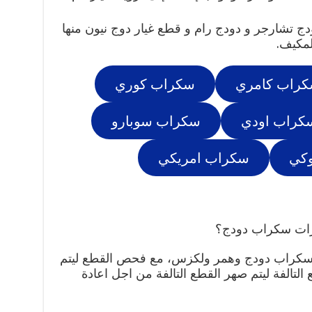
ج تشارجر و دودج رام و قطع غيار دوج نيون منها
لمكيف.
راب كامري
سكراب كوري
كراب اودي
سكراب سوبارو
كي
سكراب امريكي
رات سكراب دودج؟
 سكراب دودج وهمر ولكزس، مع فحص القطع ليتم
التالفة ليتم صهر القطع التالفة من اجل اعادة