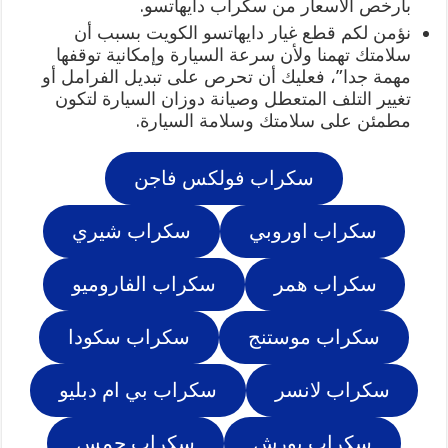
بأرخص الأسعار من سكراب دايهاتسو.
نؤمن لكم قطع غيار دايهاتسو الكويت بسبب أن
سلامتك تهمنا ولأن سرعة السيارة وإمكانية توقفها
مهمة جدا”، فعليك أن تحرص على تبديل الفرامل أو
تغيير التلف المتعطل وصيانة دوزان السيارة لتكون
مطمئن على سلامتك وسلامة السيارة.
سكراب فولكس فاجن
سكراب اوروبي
سكراب شيري
سكراب همر
سكراب الفاروميو
سكراب موستنج
سكراب سكودا
سكراب لانسر
سكراب بي ام دبليو
سكراب بورش
سكراب جمس