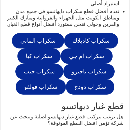
استيراد أصلي.
نقدم أفضل قطع سكراب دايهاتسو في جميع مدن
ومناطق الكويت مثل الجهراء والفروانية ومبارك الكبير
والقرين وحولي فنحن نستورد أفضل أنواع قطع الغيار.
سكراب كاديلاك
سكراب الماني
سكراب ام جي
سكراب كيا
سكراب باجيرو
سكراب جيب
سكراب دودج
سكراب فولفو
قطع غيار ديهاتسو
هل ترغب بتركيب قطع غيار ديهاتسو اصلية وتبحث عن
شركة تؤمن افضل القطع الموثوقة؟