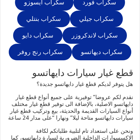
سكراب فورد
سكراب ايسوزو
سكراب جيلي
سكراب بنتلي
سكراب لاندكروزر
سكراب دايو
سكراب ديهاتسو
سكراب رنج روفر
قطع غيار سيارات دايهاتسو
هل يتوفر لديكم قطع غيار دايهاتسو جديدة؟
نقدم لكم عروضا” توفيرية على جميع أنواع قطع غيار
دايهاتسو الاصلية، بالإضافة الى توفير قطع غيار مختلف
أنواع السيارات القديمة والحديثة، بيع وتركيب قطع غيار
سيارات دايهاتسو متاحة ليلا” ونهارا “على مدار 24 ساعة
ونحن على استعداد تام لتلبية طلباتكم لكافة
الاكسسوارات الداخلية الضرورية لسيارة دايهاتسو، كما