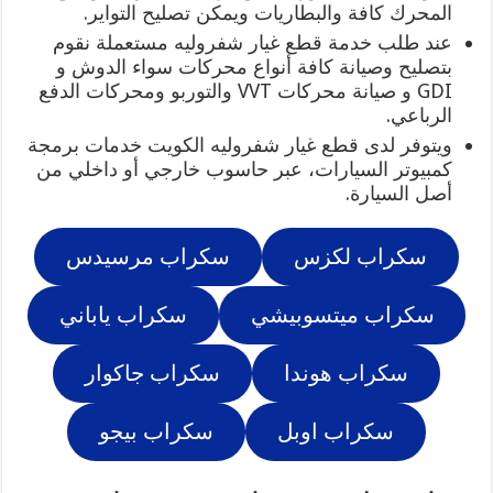
المحرك كافة والبطاريات ويمكن تصليح التواير.
عند طلب خدمة قطع غيار شفروليه مستعملة نقوم
بتصليح وصيانة كافة أنواع محركات سواء الدوش و
GDI و صيانة محركات VVT والتوربو ومحركات الدفع
الرباعي.
ويتوفر لدى قطع غيار شفروليه الكويت خدمات برمجة
كمبيوتر السيارات، عبر حاسوب خارجي أو داخلي من
أصل السيارة.
سكراب لكزس
سكراب مرسيدس
سكراب ميتسوبيشي
سكراب ياباني
سكراب هوندا
سكراب جاكوار
سكراب اوبل
سكراب بيجو