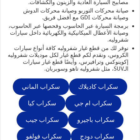
مصابيح السيارة العادية والزينون والكشافات.
صيانة محركات التوربو وصيانة محركات الدوش
وصيانة محركات GDI مع أفضل فريق.
برمجة السيارة عبر الحاسوب وفحصها عبر الحاسوب،
وصيانة الأعطال الميكانيكية والكهربائية داخل سيارات
شفروليه.
نوفر لك من قطع غيار شفروليه كافة أنواع سيارات
الكروس، ونقدم لكم قطع غيار لكل موديلات شفروليه
إكوينوكس وترافيرس، وأيضًا قطع غيار سيارات
الـSUV، مثل شفروليه تاهو وسوبربان.
سكراب كاديلاك
سكراب الماني
سكراب ام جي
سكراب كيا
سكراب باجيرو
سكراب جيب
سكراب دودج
سكراب فولفو