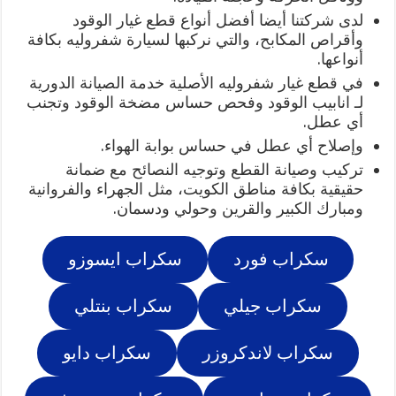
لدى شركتنا أيضا أفضل أنواع قطع غيار الوقود
وأقراص المكابح، والتي نركبها لسيارة شفروليه بكافة
أنواعها.
في قطع غيار شفروليه الأصلية خدمة الصيانة الدورية
لـ انابيب الوقود وفحص حساس مضخة الوقود وتجنب
أي عطل.
وإصلاح أي عطل في حساس بوابة الهواء.
تركيب وصيانة القطع وتوجيه النصائح مع ضمانة
حقيقية بكافة مناطق الكويت، مثل الجهراء والفروانية
ومبارك الكبير والقرين وحولي ودسمان.
سكراب فورد
سكراب ايسوزو
سكراب جيلي
سكراب بنتلي
سكراب لاندكروزر
سكراب دايو