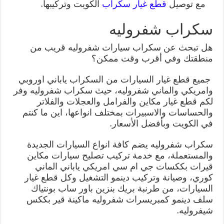
مع توصيل
قطع غيار سكراب
الكويت وتركيبها.
سكراب شفروليه
هل تبحث عن سكراب سيارات شفروليه قريب من
منطقتك وفي أقرب وقت ممكن؟
جميع قطع غيار السيارات من السكراب ياباني اوروبي
وامريكي والماني شفروليه، حيث سكراب شفروليه وفر
لكم قطع غيار مكاين والفرامل والعجلات والفلاتر
والحساسات والاسبيرات بمختلف انواعها، اين ما كنتم
في الكويت وبأفضل الأسعار.
سكراب شفروليه يضم كافة انواع السيارات الجديدة
والمستعملة، مع خدمة تركيب تصليح سيارات مكاين
قيرات بككسات جي ام سي امريكي ياباني الماني
كوري، وصيانة وتركيب دينمو التشغيل وكل قطع غيار
السيارات، من طرنبة بريك بنزين باور ساب بونتياك
سلف دينمو كمبريسرات شفروليه ماكينة قير بككس
شيفروليه.