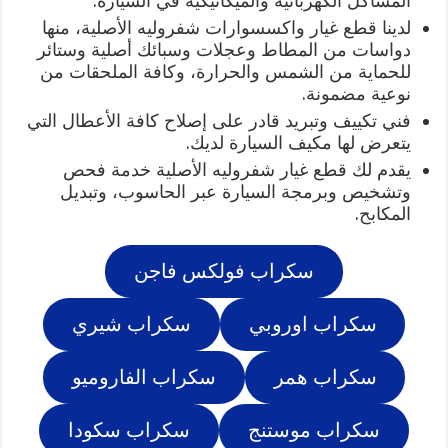
المشاكل الكهربائية والميكانيكية في السيارة.
لدينا قطع غيار واكسسوارات شفروليه الأصلية، منها
دواسات من المطاط وعجلات وسبائك أصلية وستائر
للحماية من الشمس والحرارة، وكافة الملحقات من
نوعية مضمونة.
فني تكييف وتبريد قادر على إصلاح كافة الأعطال التي
يتعرض لها مكيف السيارة لديك.
يقدم لك قطع غيار شفروليه الأصلية خدمة فحص
وتشخيص وبرمجة السيارة عبر الحاسوب، وتبديل
المكابح.
سكراب فولكس فاجن
سكراب اوروبي
سكراب شيري
سكراب همر
سكراب الفاروميو
سكراب موستنج
سكراب سكودا