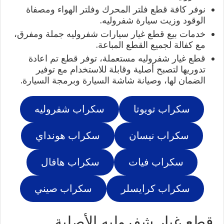
نوفر كافة قطع فلتر المحرك وفلتر الهواء ومصفاة
الوقود وزيت سيارة شفروليه.
خدمات بيع قطع غيار سيارات شفروليه جملة ومفرق،
مع كفالة لجميع القطع المباعة.
قطع غيار شفروليه مستعملة، توفر قطع تم اعادة
تدوريها لتصبح أصلية وقابلة للاستخدام مع توفير
الضمان لها، وصيانة شاشة السيارة وبرمجة السيارة.
سكراب تويوتا
سكراب شفروليه
سكراب نيسان
سكراب هونداي
سكراب فيات
سكراب هافال
سكراب كرايسلر
سكراب صيني
قطع غيار شفروليه الأصلية