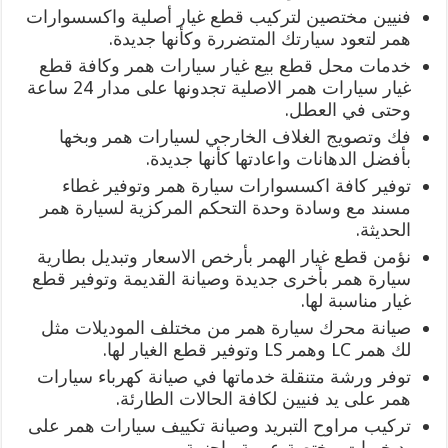
فنيين مختصين لتركيب قطع غيار أصلية واكسسوارات
همر لتعود سيارتك المتضررة وكأنها جديدة.
خدمات محل قطع بيع غيار سيارات همر وكافة قطع
غيار سيارات همر الاصلية تجدونها على مدار 24 ساعة
وحتى في العطل.
فك وتصويج الغلاف الخارجي لسيارات همر وبخها
بأفضل الدهانات واعادتها كأنها جديدة.
توفير كافة اكسسوارات سيارة همر وتوفير غطاء
مسند مع وسادة وحدة التحكم المركزية لسيارة همر
الحديثة.
نؤمن قطع غيار الهمر بأرخص الاسعار وتبديل بطارية
سيارة همر بأخرى جديدة وصيانة القديمة وتوفير قطع
غيار مناسبة لها.
صيانة محرك سيارة همر من مختلف الموديلات مثل
لك همر LC وهمر LS وتوفير قطع الغيار لها.
توفر ورشة متنقلة خدماتها في صيانة كهرباء سيارات
همر على يد فنيين لكافة الحالات الطارئة.
تركيب مراوح التبريد وصيانة تكييف سيارات همر على
يد خبرات مختصة عربية واجنبية.