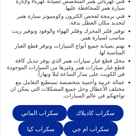
فني كهربائي همر المتخصص لصيانة كهرباء ولإنارة
سيارة همر للمحافظة عليها.
فني برمجة لفحص الكترون وكومبيوتر سيارة همر
لتحديد مكان العطل بدقة.
توفير فلتر المحرك وفلتر الهواء والوقود وتوفير زيت
مناسب لسيارة همر.
نهتم بصيانة جميع أنواع السيارات ونوفر قطع الغيار
المناسبة لها.
محل قطع غيار سيارات همر الذي يوفر تبديل كافة
قطع غيار سيارات همر وغيرها من السيارات الموجودة
في الكويت على مدار الساعة ليلا ونهاراً.
عمالة عربية وأجنبية متخصصة تستطيع التعامل مع
مختلف الأعطال وحل جميع المشكلات التي يمكن ان
تواجهكم في عالم السيارات.
سكراب كاديلاك
سكراب الماني
سكراب ام جي
سكراب كيا