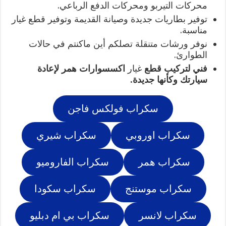
محركات التيربو ومحركات الدفع الرباعي.
توفير بطاريات جديدة وصيانة القديمة وتوفير قطع غيار
مناسبة.
نوفر ورشات متنقلة تصلكم أين ماكنتم في حالات
الطوارئ.
فني لتركيب قطع
غيار
اكسسوارات همر لإعادة
سيارتك وكأنها جديدة.
سكراب فولكس فاجن
سكراب اوروبي
سكراب شيري
سكراب همر
سكراب الفاروميو
سكراب موستنج
سكراب سكودا
سكراب لانسر
سكراب بي ام دبليو