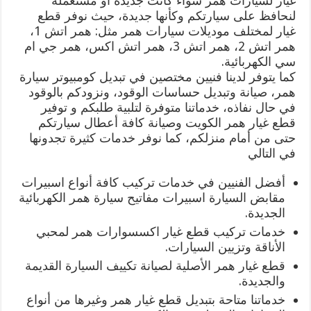
غيار لسيارات همر سواء كانت جديدة أو مستعملة
لنحافظ على سيارتكم وكأنها جديدة، حيث نوفر قطع
غيار لمختلف موديلات سيارات همر مثل: همر اتش 1،
همر اتش 2، همر اتش 3، همر اتش اكس، همر جي ام
سي الكهربائية.
كما يتوفر لدينا فنيين مختصين في تبديل كومبيوتر سيارة
همر، صيانة وتبديل حساسات الوقود، ونزودكم بالوقود
في حال نفاذه، خدماتنا متوفرة لتلبية طلبكم و توفير
قطع غيار همر الكويت وصيانة كافة أعطال سيارتكم
حتى من أمام منزلكم، كما نوفر خدمات كثيرة تجدونها
في التالي
أفضل الفنيين في خدمات تركيب كافة أنواع اسبيرات
مقابض السيارة اسبيرات مفاتيح سيارة همر الكهربائية
الجديدة.
خدمات تركيب قطع غيار اكسسوارات همر لمحبي
الأناقة وتزيين السيارات.
قطع غيار همر الأصلية لصيانة تكييف السيارة القديمة
والجديدة.
خدماتنا متاحة بتبديل قطع غيار همر وغيرها من أنواع