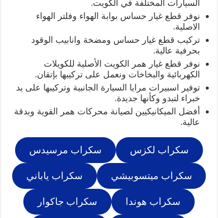
السيارات المختلفة في الكويت.
نوفر قطع غيار حساس بوابة الهواء وفلتر الهواء
الاصلية.
تركيب قطع غيار حساس ومضخة وانابيب الوقود
بحرفية عالية.
نوفر قطع غيار همر الكويت الأصلية للكويلات
الكهربائية والبخاخات ونعمل على تركيبها بإتقان.
توفير اسبيرات مرايا السيارة الجانبية وتركيبها على يد
خبراء لتبدو وكأنها جديدة.
أفضل الميكانيكيين لصيانة محركات همر القوية وبدقة
عالية.
سكراب لكزس
سكراب مرسيدس
سكراب ميتسوبيشي
سكراب ياباني
سكراب هوندا
سكراب جاكوار