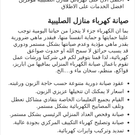
افضل الخدمات على الاطلاق
صيانة كهرباء منازل الصليبية
بما ان الكهرباء جزء لا يتجزا من حياتنا اليومية توجب
علينا حمايتها و حماية انفسنا منها، فبقدر ماهي ضرورية
بقدر ماهي مؤذية وعدم صيانتها بشكل مستمر ودوري
قد يسبب حرائق لا سمح الله او حدوث صواعق
كهربائية، لذا قمنا بتوفير لكم في شركتنا ورشات عمل
تقوم باعمال صيانة الكهرباء المنزلي بمافيها من اباريز،
قواكع، منظم، سخان ماء و….الخ.
عقود صيانة دورية متنوعة حسب حاجة الزبون ورغبته.
اسعار لا يمكنك ان تتخيلها عزيزي الزبون.
القيام بجميع التعليمات الخاصة بتفادي مشاكل تعطل
وتلف المصابيح الكهربائية بشكل مستمر.
صيانة وفحص العداد المنزلي الرئيسي بشكل مستمر.
صيانة وتصليح كهرباء التكييف المركزي بجودة عالية.
تمديد وتركيب وايرات كهربائية.