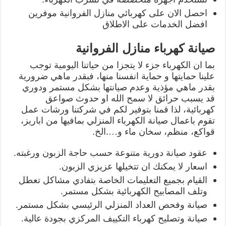
احصل الان على كهربائي منازل الفروانية موفرين
افضل الخدمات على الاطلاق
صيانة كهرباء منازل الفروانية
بما ان الكهرباء جزء لا يتجزا من حياتنا اليومية توجب
علينا حمايتها و حماية انفسنا منها، فبقدر ماهي ضرورية
بقدر ماهي مؤذية وعدم صيانتها بشكل مستمر ودوري
قد يسبب حرائق لا سمح الله او حدوث صواعق
كهربائية، لذا قمنا بتوفير لكم في شركتنا ورشات عمل
تقوم باعمال صيانة الكهرباء المنزلي بمافيها من اباريز،
قواكع، منظم، سخان ماء و….الخ.
عقود صيانة دورية متنوعة حسب حاجة الزبون ورغبته.
اسعار لا يمكنك ان تتخيلها عزيزي الزبون.
القيام بجميع التعليمات الخاصة بتفادي مشاكل تعطل
وتلف المصابيح الكهربائية بشكل مستمر.
صيانة وفحص العداد المنزلي الرئيسي بشكل مستمر.
صيانة وتصليح كهرباء التكييف المركزي بجودة عالية.