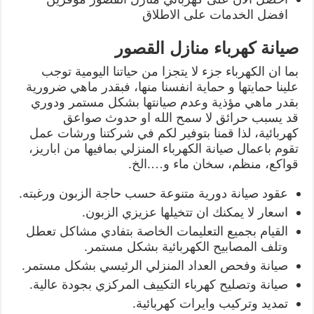
افضل الخدمات على الاطلاق
صيانة كهرباء منازل القصور
بما ان الكهرباء جزء لا يتجزا من حياتنا اليومية توجب
علينا حمايتها و حماية انفسنا منها، فبقدر ماهي ضرورية
بقدر ماهي مؤذية وعدم صيانتها بشكل مستمر ودوري
قد يسبب حرائق لا سمح الله او حدوث صواعق
كهربائية، لذا قمنا بتوفير لكم في شركتنا ورشات عمل
تقوم باعمال صيانة الكهرباء المنزلي بمافيها من اباريز،
قواكع، منظم، سخان ماء و….الخ.
عقود صيانة دورية متنوعة حسب حاجة الزبون ورغبته.
اسعار لا يمكنك ان تتخيلها عزيزي الزبون.
القيام بجميع التعليمات الخاصة بتفادي مشاكل تعطل
وتلف المصابيح الكهربائية بشكل مستمر.
صيانة وفحص العداد المنزلي الرئيسي بشكل مستمر.
صيانة وتصليح كهرباء التكييف المركزي بجودة عالية.
تمديد وتركيب وايرات كهربائية.