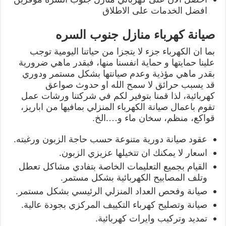
افضل الخدمات على الاطلاق
صيانة كهرباء منازل جنوب السره
بما ان الكهرباء جزء لا يتجزا من حياتنا اليومية توجب
علينا حمايتها و حماية انفسنا منها، فبقدر ماهي ضرورية
بقدر ماهي مؤذية وعدم صيانتها بشكل مستمر ودوري
قد يسبب حرائق لا سمح الله او حدوث صواعق
كهربائية، لذا قمنا بتوفير لكم في شركتنا ورشات عمل
تقوم باعمال صيانة الكهرباء المنزلي بمافيها من اباريز،
قواكع، منظم، سخان ماء و….الخ.
عقود صيانة دورية متنوعة حسب حاجة الزبون ورغبته.
اسعار لا يمكنك ان تتخيلها عزيزي الزبون.
القيام بجميع التعليمات الخاصة بتفادي مشاكل تعطل
وتلف المصابيح الكهربائية بشكل مستمر.
صيانة وفحص العداد المنزلي الرئيسي بشكل مستمر.
صيانة وتصليح كهرباء التكييف المركزي بجودة عالية.
تمديد وتركيب وايرات كهربائية.