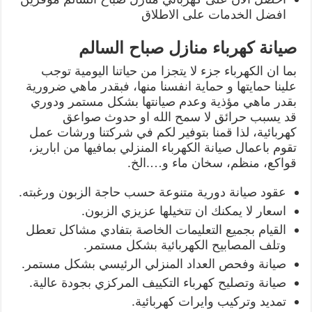
افضل الخدمات على الاطلاق
صيانة كهرباء منازل صباح السالم
بما ان الكهرباء جزء لا يتجزا من حياتنا اليومية توجب
علينا حمايتها و حماية انفسنا منها، فبقدر ماهي ضرورية
بقدر ماهي مؤذية وعدم صيانتها بشكل مستمر ودوري
قد يسبب حرائق لا سمح الله او حدوث صواعق
كهربائية، لذا قمنا بتوفير لكم في شركتنا ورشات عمل
تقوم باعمال صيانة الكهرباء المنزلي بمافيها من اباريز،
قواكع، منظم، سخان ماء و….الخ.
عقود صيانة دورية متنوعة حسب حاجة الزبون ورغبته.
اسعار لا يمكنك ان تتخيلها عزيزي الزبون.
القيام بجميع التعليمات الخاصة بتفادي مشاكل تعطل
وتلف المصابيح الكهربائية بشكل مستمر.
صيانة وفحص العداد المنزلي الرئيسي بشكل مستمر.
صيانة وتصليح كهرباء التكييف المركزي بجودة عالية.
تمديد وتركيب وايرات كهربائية.