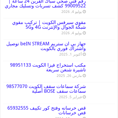
رقم فني صحي سباك القرين 24 ساعة |
99009522 كشف تسربات وتسليك مجاري
يوليو 4, 2026
مقوي سيرفس الكويت | تركيب مقوي
شبكة الجوال والإنترنت 4G و5G
يوليو 4, 2026
جهاز بي ان ستريم beIN STREAM توصيل
واشتراك فوري بالكويت
أكتوبر 1, 2025
مكتب استخراج فيزا الكويت 98951133
تاشيرة شنغن سريعة
مارس 26, 2025
شركة سماعات سقف الكويت 98577070
سماعات سقف BOSE أصلية
فبراير 5, 2025
قص خرسانه وفتح كور تكييف 65932555
قص خرسانات