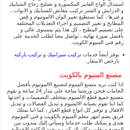
استبدال الواح الفايبر المكسورة و تصليح زجاج الشبابيك
و الدرايش و الشتر تركيب مقابض للشبابيك و الابواب ،
و غيرها ، كما نستطيع تغيير الوان الالمونيوم و قص
المطابخ و تغيير التصميم و اجراء التعديلات المختلفة
على تصميم المطبخ ، كل هذا يتم بمستوى عالي و
بأفضل صورة نهائية ، تواصل معنا لطلب الخدمة على
رقم فني المنيوم الكويت.
نوفر أيضاً خدمات
تركيب سيراميك
و
تركيب باركيه
بارخص الاسعار.
مصنع المنيوم بالكويت
اذا كنت تريد مصنع المنيوم لتصنيع الالمونيوم بأفضل
الخامات فنحن ورشتنا متاحة على مدار 24 ساعة و نقوم
بتصنيع جميع قطع الالمنيوم بمختلف التصميمات و احدثها
كما اننا نقوم بصيانة الالمنيوم و تبديل الفصالات و تبديل
الاقفال و توفير كل انواع قطع الغيار ، كما اننا نمتلك
فريق يضم امهر معلم المنيوم بالكويت و فني المونيوم
هندي و يمكنك طلب خدماتنا وسيأتي إليك مندوب من
المصنع و يعاين مكان التركيب و يحدد التكلفة الإجمالية