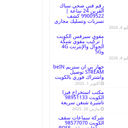
رقم فني صحي سباك
القرين 24 ساعة |
99009522 كشف
تسربات وتسليك مجاري
 4, 2026
مقوي سيرفس الكويت
| تركيب مقوي شبكة
الجوال والإنترنت 4G
و5G
 4, 2026
جهاز بي ان ستريم beIN
STREAM توصيل
واشتراك فوري بالكويت
أكتوبر 1, 2025
مكتب استخراج فيزا
الكويت 98951133
تاشيرة شنغن سريعة
مارس 26, 2025
شركة سماعات سقف
الكويت 98577070
سماعات سقف BOSE