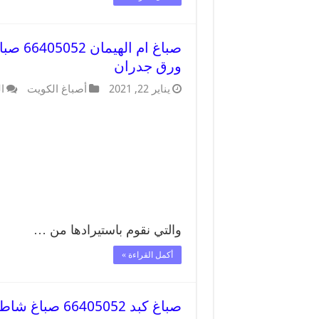
صباغ ا
ورق جدران
يناير 22, 2021
أصباغ الكويت
ا
والتي نقوم باستيرادها من …
أكمل القراءة »
صباغ كبد 66405052 صباغ شاطر ورخيص كبد وفني تركيب ورق جدران