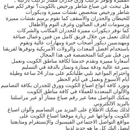
هل تبحث عن صباغ شاطر ورخيص بالكويت؟ نوفر لكم صباغ
شاطر ورخيص متخصص نقشات مميزة وديكورات
للحيطان والجدران والأسقف كما نقوم برسم نقشات مميزة
ورسومات لغرف الصالون وغرف النوم والأطفال
كما نوفر ديكورات مميزة للجدران المكاتب والشركات
لذلك نعمل من خلال فريق كامل من فنين وعمال صباغة
ومهندسين ديكور أصحاب خبرة ومهارات عالية ونقوم
باستخدام أفضل المعدات والرولات الأمريكية ونوفرها لفريقنا
من قبل شركتنا المتخصصة في هذا المجال
أسعارنا مميزة ونقدم خدمتنا لكافة مناطق الكويت ونعمل
بسرعة عالية ودقة ممتازة ونمتاز بالدقة في التسليم
واحترام المواعيد نلبي طلباتكم على مدار 24 ساعة وطيلة
أيام الأسبوع ونعمل في أيام الحظر
ونورد كافة أنواع اصباغ الكويت وورق للجدران بكافة التصاميم
والألوان المتعددة للعملاء في كافة مناطق الكويت
يمكنك التواصل معنا عبر رقم صباغ ممتاز أو عبر مراسلتنا
بالبريد الالكتروني
لذلك يمكنك الاطلاع على المزيد من التصاميم وألوان اصباغ
الكويت وأنواعها عبر زيارة موقعنا اصباغ الكويت على
مواقع التواصل الاجتماعي الفيسبوك والإنستقرام ومتابعتنا
ليصل إليك كل ما هو جديد لدينا