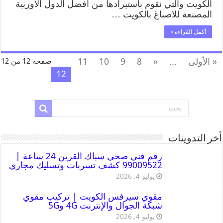
الكويت والتي نقوم باستيرادها من أفضل الدول الأوربية
المصنعة للاصباغ بالكويت …
أكمل القراءة »
« الأولى
...
«
8
9
10
11
صفحة 12 من 12
12
أخر التدوينات
رقم فني صحي سباك القرين 24 ساعة |
99009522 كشف تسربات وتسليك مجاري
يوليو 4, 2026
مقوي سيرفس الكويت | تركيب مقوي
شبكة الجوال والإنترنت 4G و5G
يوليو 4, 2026