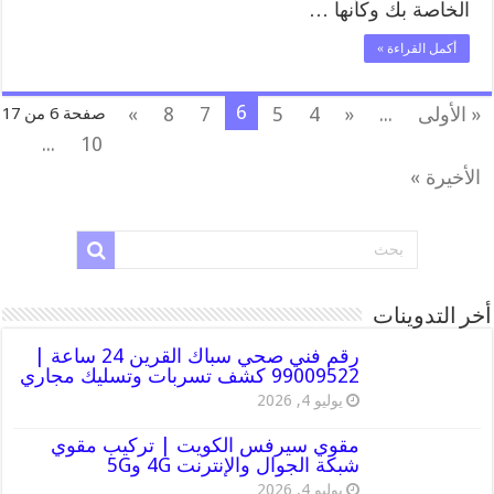
الخاصة بك وكأنها …
أكمل القراءة »
6
« الأولى
...
«
4
5
7
8
»
صفحة 6 من 17
...
10
الأخيرة »
أخر التدوينات
رقم فني صحي سباك القرين 24 ساعة |
99009522 كشف تسربات وتسليك مجاري
يوليو 4, 2026
مقوي سيرفس الكويت | تركيب مقوي
شبكة الجوال والإنترنت 4G و5G
يوليو 4, 2026