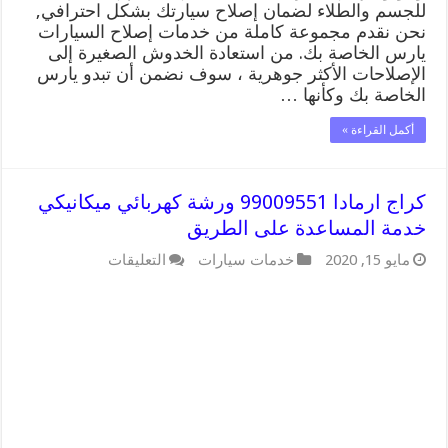
للجسم والطلاء لضمان إصلاح سيارتك بشكل احترافي,
نحن نقدم مجموعة كاملة من خدمات إصلاح السيارات
يارس الخاصة بك. من استعادة الخدوش الصغيرة إلى
الإصلاحات الأكثر جوهرية ، سوف نضمن أن تبدو يارس
الخاصة بك وكأنها …
أكمل القراءة »
كراج ارمادا 99009551 ورشة كهربائي ميكانيكي
خدمة المساعدة على الطريق
على
مايو 15, 2020
خدمات سيارات
التعليقات
كراج
ارمادا
99009551
ورشة
كهربائي
ميكانيكي
خدمة
المساعدة
على
الطريق