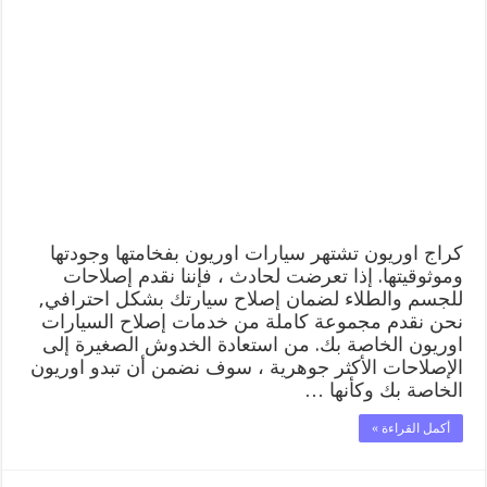
اوريون
99009551
ورشة
كهربائي
ميكانيكي
خدمة
المساعدة
على
الطريق
مغلقة
كراج اوريون تشتهر سيارات اوريون بفخامتها وجودتها
وموثوقيتها. إذا تعرضت لحادث ، فإننا نقدم إصلاحات
للجسم والطلاء لضمان إصلاح سيارتك بشكل احترافي,
نحن نقدم مجموعة كاملة من خدمات إصلاح السيارات
اوريون الخاصة بك. من استعادة الخدوش الصغيرة إلى
الإصلاحات الأكثر جوهرية ، سوف نضمن أن تبدو اوريون
الخاصة بك وكأنها …
أكمل القراءة »