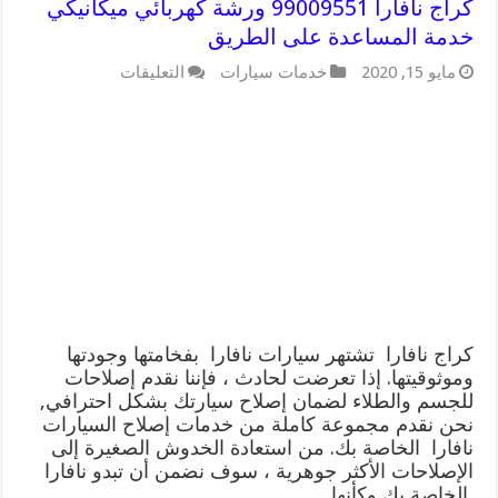
كراج نافارا 99009551 ورشة كهربائي ميكانيكي
خدمة المساعدة على الطريق
على
مايو 15, 2020
خدمات سيارات
التعليقات
كراج
نافارا
99009551
ورشة
كهربائي
ميكانيكي
خدمة
المساعدة
على
الطريق
مغلقة
كراج نافارا تشتهر سيارات نافارا بفخامتها وجودتها
وموثوقيتها. إذا تعرضت لحادث ، فإننا نقدم إصلاحات
للجسم والطلاء لضمان إصلاح سيارتك بشكل احترافي,
نحن نقدم مجموعة كاملة من خدمات إصلاح السيارات
نافارا الخاصة بك. من استعادة الخدوش الصغيرة إلى
الإصلاحات الأكثر جوهرية ، سوف نضمن أن تبدو نافارا
الخاصة بك وكأنها …