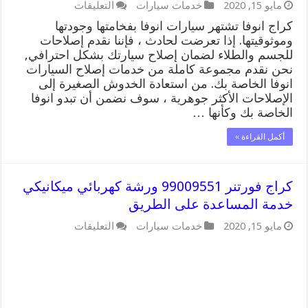
على
مايو 15, 2020
خدمات سيارات
التعليقات
كراج
كراج انوفا تشتهر سيارات انوفا بفخامتها وجودتها
انوفا
وموثوقيتها. إذا تعرضت لحادث ، فإننا نقدم إصلاحات
99009551
للجسم والطلاء لضمان إصلاح سيارتك بشكل احترافي,
ورشة
كهربائي
نحن نقدم مجموعة كاملة من خدمات إصلاح السيارات
ميكانيكي
انوفا الخاصة بك. من استعادة الخدوش الصغيرة إلى
خدمة
الإصلاحات الأكثر جوهرية ، سوف نضمن أن تبدو انوفا
المساعدة
الخاصة بك وكأنها …
على
الطريق
أكمل القراءة »
مغلقة
كراج فورتنر 99009551 ورشة كهربائي ميكانيكي
خدمة المساعدة على الطريق
على
مايو 15, 2020
خدمات سيارات
التعليقات
كراج
فورتنر
99009551
ورشة
كهربائي
ميكانيكي