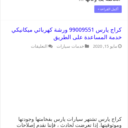
أكمل القراءة »
كراج يارس 99009551 ورشة كهربائي ميكانيكي
خدمة المساعدة على الطريق
على
مايو 15, 2020
خدمات سيارات
التعليقات
كراج
يارس
99009551
ورشة
كهربائي
ميكانيكي
خدمة
المساعدة
على
الطريق
مغلقة
كراج يارس تشتهر سيارات يارس بفخامتها وجودتها
وموثوقيتها. إذا تعرضت لحادث ، فإننا نقدم إصلاحات