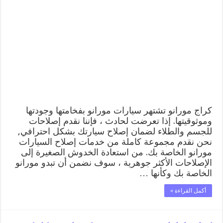
مورانو
99009551
ورشة
كهربائي
ميكانيكي
خدمة
المساعدة
على
الطريق
مغلقة
كراج مورانو تشتهر سيارات مورانو بفخامتها وجودتها
وموثوقيتها. إذا تعرضت لحادث ، فإننا نقدم إصلاحات
للجسم والطلاء لضمان إصلاح سيارتك بشكل احترافي,
نحن نقدم مجموعة كاملة من خدمات إصلاح السيارات
مورانو الخاصة بك. من استعادة الخدوش الصغيرة إلى
الإصلاحات الأكثر جوهرية ، سوف نضمن أن تبدو مورانو
الخاصة بك وكأنها …
أكمل القراءة »