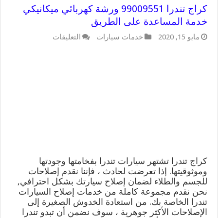
كراج تندرا 99009551 ورشة كهربائي ميكانيكي
خدمة المساعدة على الطريق
على
مايو 15, 2020
خدمات سيارات
التعليقات
كراج
تندرا
99009551
ورشة
كهربائي
ميكانيكي
خدمة
المساعدة
على
الطريق
مغلقة
كراج تندرا تشتهر سيارات تندرا بفخامتها وجودتها
وموثوقيتها. إذا تعرضت لحادث ، فإننا نقدم إصلاحات
للجسم والطلاء لضمان إصلاح سيارتك بشكل احترافي,
نحن نقدم مجموعة كاملة من خدمات إصلاح السيارات
تندرا الخاصة بك. من استعادة الخدوش الصغيرة إلى
الإصلاحات الأكثر جوهرية ، سوف نضمن أن تبدو تندرا