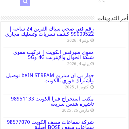
أخر التدوينات
رقم فني صحي سباك القرين 24 ساعة |
99009522 كشف تسربات وتسليك مجاري
يوليو 4, 2026
مقوي سيرفس الكويت | تركيب مقوي
شبكة الجوال والإنترنت 4G و5G
يوليو 4, 2026
جهاز بي ان ستريم beIN STREAM توصيل
واشتراك فوري بالكويت
أكتوبر 1, 2025
مكتب استخراج فيزا الكويت 98951133
تاشيرة شنغن سريعة
مارس 26, 2025
شركة سماعات سقف الكويت 98577070
سماعات سقف BOSE أصلية