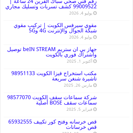
رقم فني صحي سباك القرين 24 ساعة |
99009522 كشف تسربات وتسليك مجاري
يوليو 4, 2026
مقوي سيرفس الكويت | تركيب مقوي
شبكة الجوال والإنترنت 4G و5G
يوليو 4, 2026
جهاز بي ان ستريم beIN STREAM توصيل
واشتراك فوري بالكويت
أكتوبر 1, 2025
مكتب استخراج فيزا الكويت 98951133
تاشيرة شنغن سريعة
مارس 26, 2025
شركة سماعات سقف الكويت 98577070
سماعات سقف BOSE أصلية
فبراير 5, 2025
قص خرسانه وفتح كور تكييف 65932555
قص خرسانات