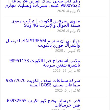
رقم فني صحي سباك القرين 24 ساعة |
99009522 كشف تسربات وتسليك مجاري
يوليو 4, 2026
مقوي سيرفس الكويت | تركيب مقوي
شبكة الجوال والإنترنت 4G و5G
يوليو 4, 2026
جهاز بي ان ستريم beIN STREAM توصيل
واشتراك فوري بالكويت
أكتوبر 1, 2025
مكتب استخراج فيزا الكويت 98951133
تاشيرة شنغن سريعة
مارس 26, 2025
شركة سماعات سقف الكويت 98577070
سماعات سقف BOSE أصلية
فبراير 5, 2025
قص خرسانه وفتح كور تكييف 65932555
قص خرسانات