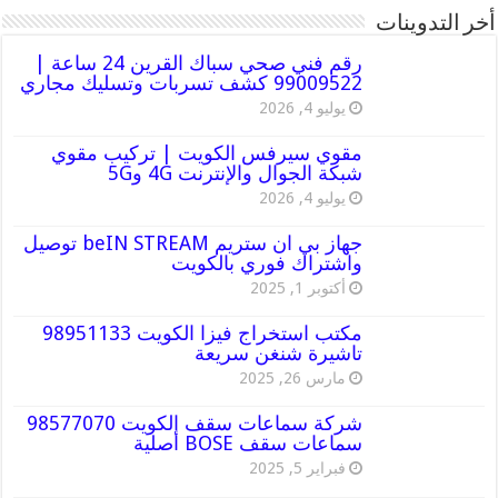
أخر التدوينات
رقم فني صحي سباك القرين 24 ساعة |
99009522 كشف تسربات وتسليك مجاري
يوليو 4, 2026
مقوي سيرفس الكويت | تركيب مقوي
شبكة الجوال والإنترنت 4G و5G
يوليو 4, 2026
جهاز بي ان ستريم beIN STREAM توصيل
واشتراك فوري بالكويت
أكتوبر 1, 2025
مكتب استخراج فيزا الكويت 98951133
تاشيرة شنغن سريعة
مارس 26, 2025
شركة سماعات سقف الكويت 98577070
سماعات سقف BOSE أصلية
فبراير 5, 2025