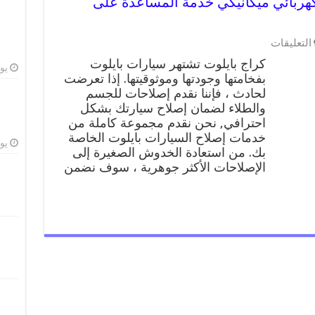
ت 99009551 ورشة كهربائي ميكانيكي خدمة المساعدة على
على
التعليقات
كراج
كراج بايلوت تشتهر سيارات بايلوت
بايلوت
يوليو
بفخامتها وجودتها وموثوقيتها. إذا تعرضت
99009551
لحادث ، فإننا نقدم إصلاحات للجسم
ورشة
كهربائي
والطلاء لضمان إصلاح سيارتك بشكل
ميكانيكي
احترافي, نحن نقدم مجموعة كاملة من
خدمة
خدمات إصلاح السيارات بايلوت الخاصة
المساعدة
يوليو
بك. من استعادة الخدوش الصغيرة إلى
على
الإصلاحات الأكثر جوهرية ، سوف نضمن
الطريق
مغلقة