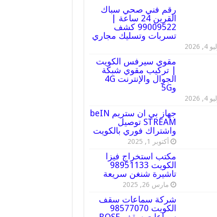
رقم فني صحي سباك
القرين 24 ساعة |
99009522 كشف
تسربات وتسليك مجاري
 4, 2026
مقوي سيرفس الكويت
| تركيب مقوي شبكة
الجوال والإنترنت 4G
و5G
 4, 2026
جهاز بي ان ستريم beIN
STREAM توصيل
واشتراك فوري بالكويت
أكتوبر 1, 2025
مكتب استخراج فيزا
الكويت 98951133
تاشيرة شنغن سريعة
مارس 26, 2025
شركة سماعات سقف
الكويت 98577070
سماعات سقف BOSE