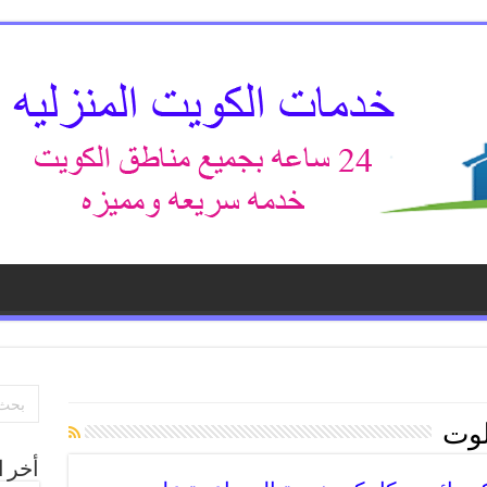
لوت
أخر ا