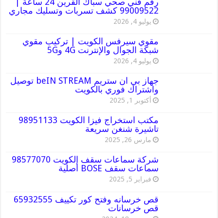
رقم فني صحي سباك القرين 24 ساعة |
99009522 كشف تسربات وتسليك مجاري
يوليو 4, 2026
مقوي سيرفس الكويت | تركيب مقوي
شبكة الجوال والإنترنت 4G و5G
يوليو 4, 2026
جهاز بي ان ستريم beIN STREAM توصيل
واشتراك فوري بالكويت
أكتوبر 1, 2025
مكتب استخراج فيزا الكويت 98951133
تاشيرة شنغن سريعة
مارس 26, 2025
شركة سماعات سقف الكويت 98577070
سماعات سقف BOSE أصلية
فبراير 5, 2025
قص خرسانه وفتح كور تكييف 65932555
قص خرسانات