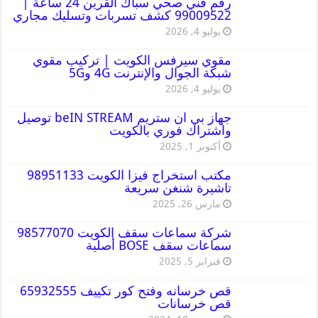
رقم فني صحي سباك القرين 24 ساعة |
99009522 كشف تسربات وتسليك مجاري
يوليو 4, 2026
مقوي سيرفس الكويت | تركيب مقوي
شبكة الجوال والإنترنت 4G و5G
يوليو 4, 2026
جهاز بي ان ستريم beIN STREAM توصيل
واشتراك فوري بالكويت
أكتوبر 1, 2025
مكتب استخراج فيزا الكويت 98951133
تاشيرة شنغن سريعة
مارس 26, 2025
شركة سماعات سقف الكويت 98577070
سماعات سقف BOSE أصلية
فبراير 5, 2025
قص خرسانه وفتح كور تكييف 65932555
قص خرسانات