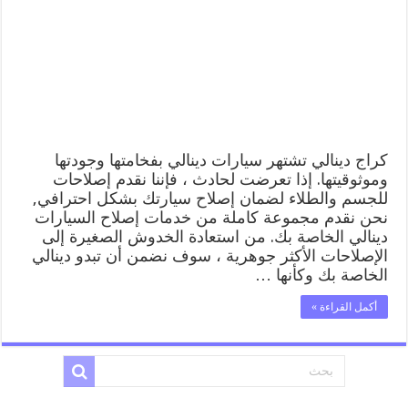
كهربائي
ميكانيكي
خدمة
المساعدة
على
الطريقديناليكراج
دينالي
99009551
ورشة
كهربائي
كراج دينالي تشتهر سيارات دينالي بفخامتها وجودتها
ميكانيكي
وموثوقيتها. إذا تعرضت لحادث ، فإننا نقدم إصلاحات
خدمة
للجسم والطلاء لضمان إصلاح سيارتك بشكل احترافي,
المساعدة
نحن نقدم مجموعة كاملة من خدمات إصلاح السيارات
على
دينالي الخاصة بك. من استعادة الخدوش الصغيرة إلى
الطريق
الإصلاحات الأكثر جوهرية ، سوف نضمن أن تبدو دينالي
مغلقة
الخاصة بك وكأنها …
أكمل القراءة »