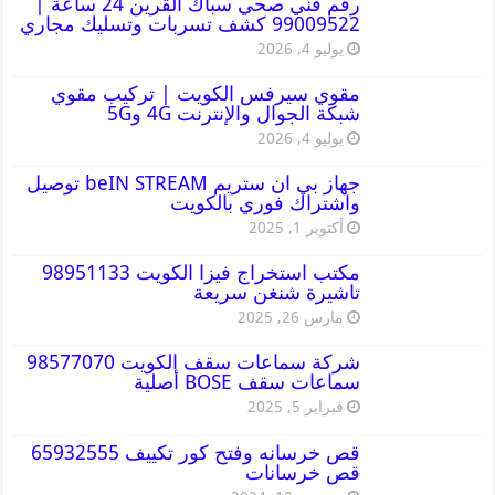
رقم فني صحي سباك القرين 24 ساعة |
99009522 كشف تسربات وتسليك مجاري
يوليو 4, 2026
مقوي سيرفس الكويت | تركيب مقوي
شبكة الجوال والإنترنت 4G و5G
يوليو 4, 2026
جهاز بي ان ستريم beIN STREAM توصيل
واشتراك فوري بالكويت
أكتوبر 1, 2025
مكتب استخراج فيزا الكويت 98951133
تاشيرة شنغن سريعة
مارس 26, 2025
شركة سماعات سقف الكويت 98577070
سماعات سقف BOSE أصلية
فبراير 5, 2025
قص خرسانه وفتح كور تكييف 65932555
قص خرسانات