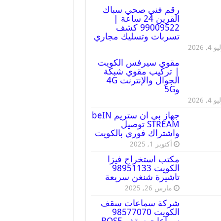
رقم فني صحي سباك
القرين 24 ساعة |
99009522 كشف
تسربات وتسليك مجاري
 4, 2026
مقوي سيرفس الكويت
| تركيب مقوي شبكة
الجوال والإنترنت 4G
و5G
 4, 2026
جهاز بي ان ستريم beIN
STREAM توصيل
واشتراك فوري بالكويت
أكتوبر 1, 2025
مكتب استخراج فيزا
الكويت 98951133
تاشيرة شنغن سريعة
مارس 26, 2025
شركة سماعات سقف
الكويت 98577070
سماعات سقف BOSE