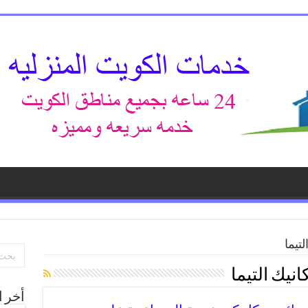
تيما
نيك التيما
أخر ا