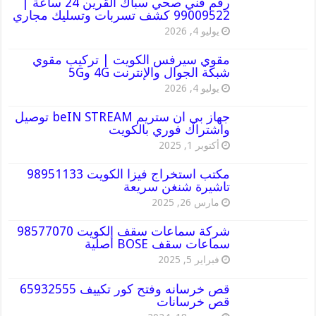
رقم فني صحي سباك القرين 24 ساعة |
99009522 كشف تسربات وتسليك مجاري
يوليو 4, 2026
مقوي سيرفس الكويت | تركيب مقوي
شبكة الجوال والإنترنت 4G و5G
يوليو 4, 2026
جهاز بي ان ستريم beIN STREAM توصيل
واشتراك فوري بالكويت
أكتوبر 1, 2025
مكتب استخراج فيزا الكويت 98951133
تاشيرة شنغن سريعة
مارس 26, 2025
شركة سماعات سقف الكويت 98577070
سماعات سقف BOSE أصلية
فبراير 5, 2025
قص خرسانه وفتح كور تكييف 65932555
قص خرسانات