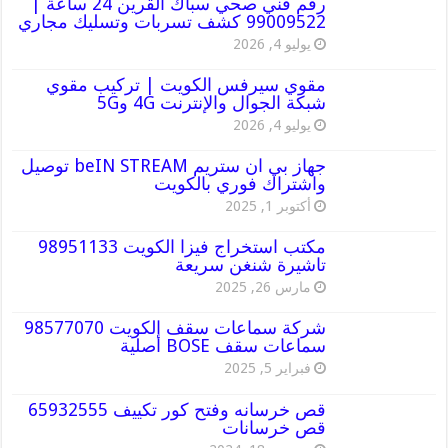
رقم فني صحي سباك القرين 24 ساعة |
99009522 كشف تسربات وتسليك مجاري
يوليو 4, 2026
مقوي سيرفس الكويت | تركيب مقوي
شبكة الجوال والإنترنت 4G و5G
يوليو 4, 2026
جهاز بي ان ستريم beIN STREAM توصيل
واشتراك فوري بالكويت
أكتوبر 1, 2025
مكتب استخراج فيزا الكويت 98951133
تاشيرة شنغن سريعة
مارس 26, 2025
شركة سماعات سقف الكويت 98577070
سماعات سقف BOSE أصلية
فبراير 5, 2025
قص خرسانه وفتح كور تكييف 65932555
قص خرسانات