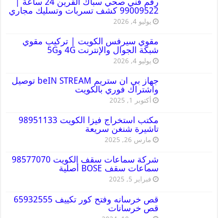
رقم فني صحي سباك القرين 24 ساعة |
99009522 كشف تسربات وتسليك مجاري
يوليو 4, 2026
مقوي سيرفس الكويت | تركيب مقوي
شبكة الجوال والإنترنت 4G و5G
يوليو 4, 2026
جهاز بي ان ستريم beIN STREAM توصيل
واشتراك فوري بالكويت
أكتوبر 1, 2025
مكتب استخراج فيزا الكويت 98951133
تاشيرة شنغن سريعة
مارس 26, 2025
شركة سماعات سقف الكويت 98577070
سماعات سقف BOSE أصلية
فبراير 5, 2025
قص خرسانه وفتح كور تكييف 65932555
قص خرسانات