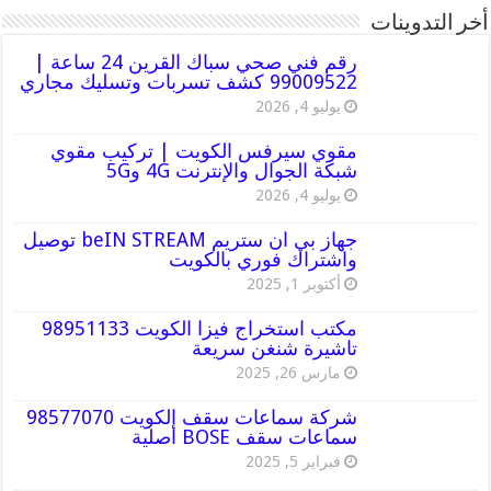
أخر التدوينات
رقم فني صحي سباك القرين 24 ساعة |
99009522 كشف تسربات وتسليك مجاري
يوليو 4, 2026
مقوي سيرفس الكويت | تركيب مقوي
شبكة الجوال والإنترنت 4G و5G
يوليو 4, 2026
جهاز بي ان ستريم beIN STREAM توصيل
واشتراك فوري بالكويت
أكتوبر 1, 2025
مكتب استخراج فيزا الكويت 98951133
تاشيرة شنغن سريعة
مارس 26, 2025
شركة سماعات سقف الكويت 98577070
سماعات سقف BOSE أصلية
فبراير 5, 2025