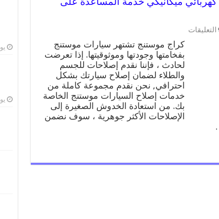
نج 99009551 ورشة كهربائي ميكانيكي خدمة المساعدة على
على
التعليقات
كراج
كراج موستنج تشتهر سيارات موستنج
موستنج
يوليو
بفخامتها وجودتها وموثوقيتها. إذا تعرضت
99009551
لحادث ، فإننا نقدم إصلاحات للجسم
ورشة
كهربائي
والطلاء لضمان إصلاح سيارتك بشكل
ميكانيكي
احترافي, نحن نقدم مجموعة كاملة من
خدمة
خدمات إصلاح السيارات موستنج الخاصة
المساعدة
يوليو
بك. من استعادة الخدوش الصغيرة إلى
على
الإصلاحات الأكثر جوهرية ، سوف نضمن
الطريق
…
مغلقة