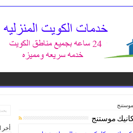
موستنج
انيك موستنج
أخر ا