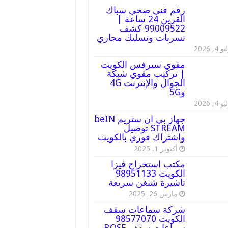
رقم فني صحي سباك
القرين 24 ساعة |
99009522 كشف
تسربات وتسليك مجاري
 4, 2026
مقوي سيرفس الكويت
| تركيب مقوي شبكة
الجوال والإنترنت 4G
و5G
 4, 2026
جهاز بي ان ستريم beIN
STREAM توصيل
واشتراك فوري بالكويت
أكتوبر 1, 2025
مكتب استخراج فيزا
الكويت 98951133
تاشيرة شنغن سريعة
مارس 26, 2025
شركة سماعات سقف
الكويت 98577070
سماعات سقف BOSE