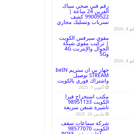
رقم فني صحي سباك
القرين 24 ساعة |
99009522 كشف
تسربات وتسليك مجاري
 4, 2026
مقوي سيرفس الكويت
| تركيب مقوي شبكة
الجوال والإنترنت 4G
و5G
 4, 2026
جهاز بي ان ستريم beIN
STREAM توصيل
واشتراك فوري بالكويت
أكتوبر 1, 2025
مكتب استخراج فيزا
الكويت 98951133
تاشيرة شنغن سريعة
مارس 26, 2025
شركة سماعات سقف
الكويت 98577070
سماعات سقف BOSE