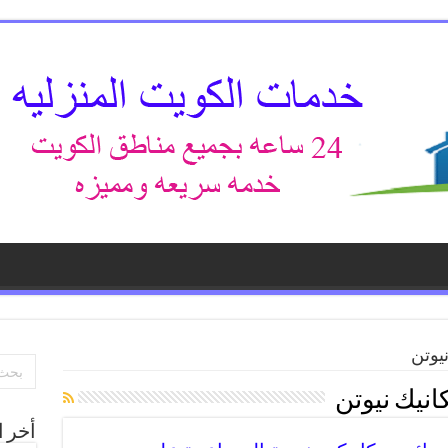
يوتن
انيك نيوتن
أخر ا