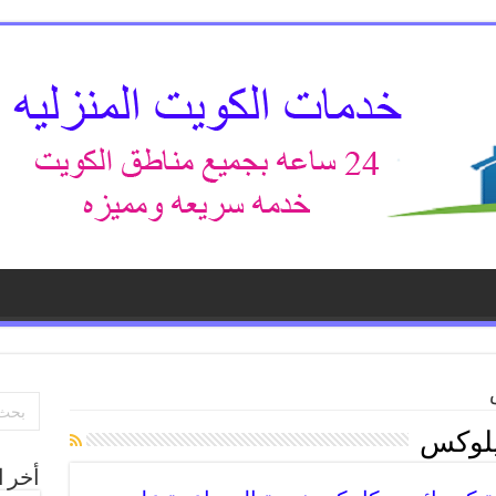
يلوكس
أخر ا