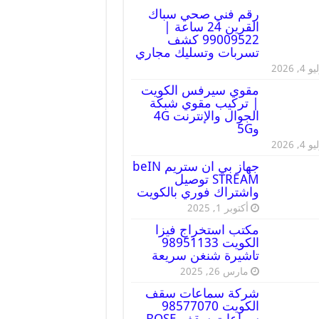
رقم فني صحي سباك
القرين 24 ساعة |
99009522 كشف
تسربات وتسليك مجاري
 4, 2026
مقوي سيرفس الكويت
| تركيب مقوي شبكة
الجوال والإنترنت 4G
و5G
 4, 2026
جهاز بي ان ستريم beIN
STREAM توصيل
واشتراك فوري بالكويت
أكتوبر 1, 2025
مكتب استخراج فيزا
الكويت 98951133
تاشيرة شنغن سريعة
مارس 26, 2025
شركة سماعات سقف
الكويت 98577070
سماعات سقف BOSE