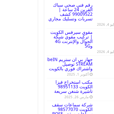
رقم فني صحي سباك
القرين 24 ساعة |
99009522 كشف
تسربات وتسليك مجاري
 4, 2026
مقوي سيرفس الكويت
| تركيب مقوي شبكة
الجوال والإنترنت 4G
و5G
 4, 2026
جهاز بي ان ستريم beIN
STREAM توصيل
واشتراك فوري بالكويت
أكتوبر 1, 2025
مكتب استخراج فيزا
الكويت 98951133
تاشيرة شنغن سريعة
مارس 26, 2025
شركة سماعات سقف
الكويت 98577070
سماعات سقف BOSE