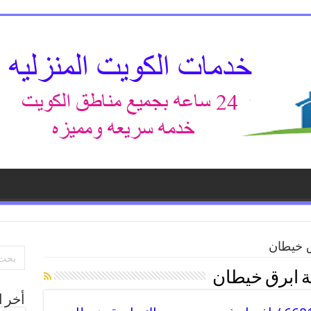
ق خيطان
 ابرق خيطان
أخر ا