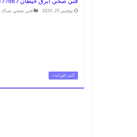
فني صحي ابرق خيطان / 66817766 / افضل فني صحي سباك بابرق خيطان
نوفمبر 25, 2020
فني صحي سباك
أكمل القراءة »