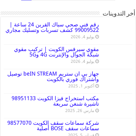
أخر التدوينات
رقم فني صحي سباك القرين 24 ساعة |
99009522 كشف تسربات وتسليك مجاري
يوليو 4, 2026
مقوي سيرفس الكويت | تركيب مقوي
شبكة الجوال والإنترنت 4G و5G
يوليو 4, 2026
جهاز بي ان ستريم beIN STREAM توصيل
واشتراك فوري بالكويت
أكتوبر 1, 2025
مكتب استخراج فيزا الكويت 98951133
تاشيرة شنغن سريعة
مارس 26, 2025
شركة سماعات سقف الكويت 98577070
سماعات سقف BOSE أصلية
فبراير 5, 2025