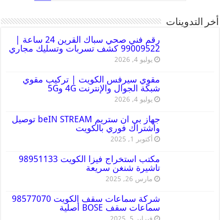
أخر التدوينات
رقم فني صحي سباك القرين 24 ساعة |
99009522 كشف تسربات وتسليك مجاري
يوليو 4, 2026
مقوي سيرفس الكويت | تركيب مقوي
شبكة الجوال والإنترنت 4G و5G
يوليو 4, 2026
جهاز بي ان ستريم beIN STREAM توصيل
واشتراك فوري بالكويت
أكتوبر 1, 2025
مكتب استخراج فيزا الكويت 98951133
تاشيرة شنغن سريعة
مارس 26, 2025
شركة سماعات سقف الكويت 98577070
سماعات سقف BOSE أصلية
فبراير 5, 2025