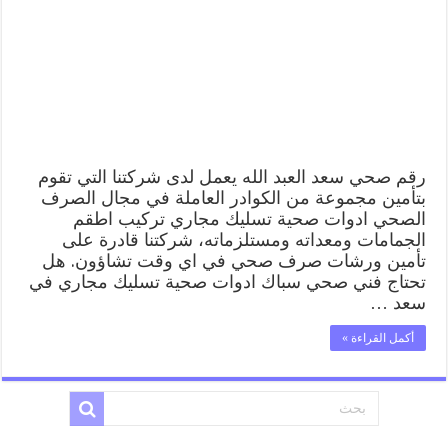
الله
99009522
فني
صحي
سباك
ادوات
صحية
سعد
العبد
الله
رقم صحي سعد العبد الله يعمل لدى شركتنا التي تقوم
مغلقة
بتأمين مجموعة من الكوادر العاملة في مجال الصرف
الصحي ادوات صحية تسليك مجاري تركيب اطقم
الجمامات ومعداته ومستلزماته، شركتنا قادرة على
تأمين ورشات صرف صحي في اي وقت تشاؤون. هل
تحتاج فني صحي سباك ادوات صحية تسليك مجاري في
سعد …
أكمل القراءة »