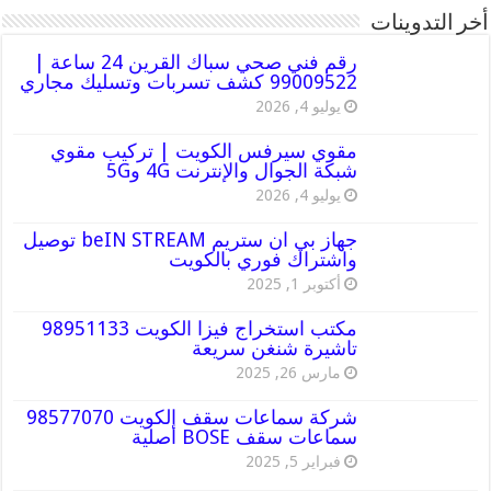
أخر التدوينات
رقم فني صحي سباك القرين 24 ساعة |
99009522 كشف تسربات وتسليك مجاري
يوليو 4, 2026
مقوي سيرفس الكويت | تركيب مقوي
شبكة الجوال والإنترنت 4G و5G
يوليو 4, 2026
جهاز بي ان ستريم beIN STREAM توصيل
واشتراك فوري بالكويت
أكتوبر 1, 2025
مكتب استخراج فيزا الكويت 98951133
تاشيرة شنغن سريعة
مارس 26, 2025
شركة سماعات سقف الكويت 98577070
سماعات سقف BOSE أصلية
فبراير 5, 2025