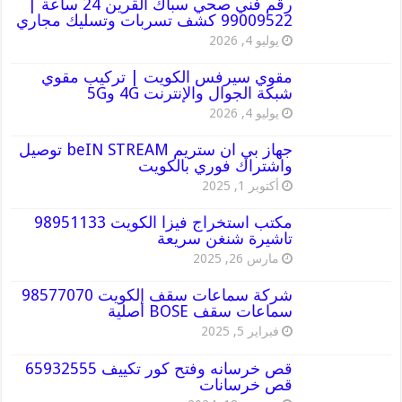
رقم فني صحي سباك القرين 24 ساعة |
99009522 كشف تسربات وتسليك مجاري
يوليو 4, 2026
مقوي سيرفس الكويت | تركيب مقوي
شبكة الجوال والإنترنت 4G و5G
يوليو 4, 2026
جهاز بي ان ستريم beIN STREAM توصيل
واشتراك فوري بالكويت
أكتوبر 1, 2025
مكتب استخراج فيزا الكويت 98951133
تاشيرة شنغن سريعة
مارس 26, 2025
شركة سماعات سقف الكويت 98577070
سماعات سقف BOSE أصلية
فبراير 5, 2025
قص خرسانه وفتح كور تكييف 65932555
قص خرسانات