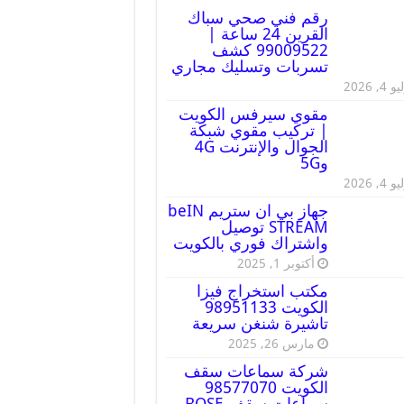
رقم فني صحي سباك
القرين 24 ساعة |
99009522 كشف
تسربات وتسليك مجاري
 4, 2026
مقوي سيرفس الكويت
| تركيب مقوي شبكة
الجوال والإنترنت 4G
و5G
 4, 2026
جهاز بي ان ستريم beIN
STREAM توصيل
واشتراك فوري بالكويت
أكتوبر 1, 2025
مكتب استخراج فيزا
الكويت 98951133
تاشيرة شنغن سريعة
مارس 26, 2025
شركة سماعات سقف
الكويت 98577070
سماعات سقف BOSE