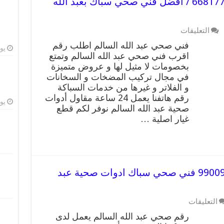
فني صحي عبد الله السالم / 66817766 / افضل فني صحي سباك بعبد الله
على
التعليقات
فني
فني صحي عبد الله السالم اطلب رقم
صحي
يوليو
اقرب فني صحي عبد الله السالم وتمتع
عبد
بخصومات لا مثيل لها و عروض متميزة
الله
السالم
في مجال تركيب المضخات و السخانات
/
و الفلاتر و غيرها من خدمات السباكة
66817766
رقم هاتفنا يعمل 24 ساعة مقاول أدوات
/
يوليو
صحية عبد الله السالم نوفر لكم قطع
افضل
غيار اصلية …
فني
صحي
سباك
بعبد
الله
السالم
رقم صحي عبد الله السالم 99009522 فني صحي سباك ادوات صحية عبد
مغلقة
على
التعليقات
رقم
رقم صحي عبد الله السالم يعمل لدى
صحي