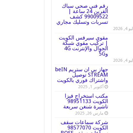
رقم فني صحي سباك
القرين 24 ساعة |
99009522 كشف
تسربات وتسليك مجاري
 4, 2026
مقوي سيرفس الكويت
| تركيب مقوي شبكة
الجوال والإنترنت 4G
و5G
 4, 2026
جهاز بي ان ستريم beIN
STREAM توصيل
واشتراك فوري بالكويت
أكتوبر 1, 2025
مكتب استخراج فيزا
الكويت 98951133
تاشيرة شنغن سريعة
مارس 26, 2025
شركة سماعات سقف
الكويت 98577070
سماعات سقف BOSE