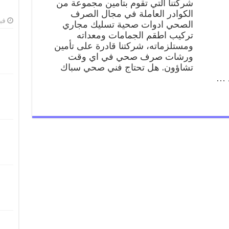
شركتنا التي تقوم بتأمين مجموعة من
عبد
الكوادر العاملة في مجال الصرف
الله
فبرا
السالم
الصحي ادوات صحية تسليك مجاري
99009522
تركيب اطقم الجمامات ومعداته
فني
ومستلزماته، شركتنا قادرة على تأمين
صحي
ورشات صرف صحي في اي وقت
سباك
تشاؤون. هل تحتاج فني صحي سباك
ادوات
 …
صحية
عبد
الله
السالم
مغلقة