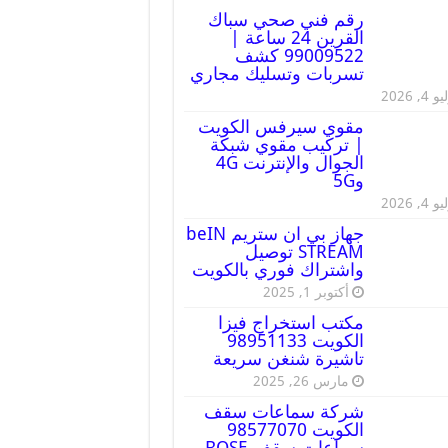
رقم فني صحي سباك
القرين 24 ساعة |
99009522 كشف
تسربات وتسليك مجاري
 4, 2026
مقوي سيرفس الكويت
| تركيب مقوي شبكة
الجوال والإنترنت 4G
و5G
 4, 2026
جهاز بي ان ستريم beIN
STREAM توصيل
واشتراك فوري بالكويت
أكتوبر 1, 2025
مكتب استخراج فيزا
الكويت 98951133
تاشيرة شنغن سريعة
مارس 26, 2025
شركة سماعات سقف
الكويت 98577070
سماعات سقف BOSE