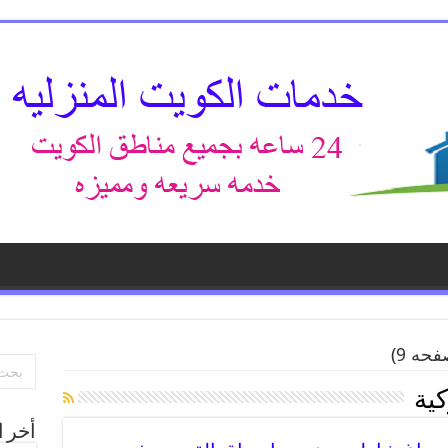
حه 9)
كية
أخر ا