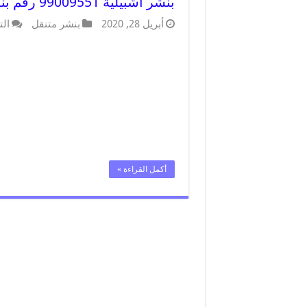
بنشر اشبيلية 99009551 رقم بنشر اشبيلية, كراج متنقل تصليح سيارات
أبريل 28, 2020
بنشر متنقل
الت
أكمل القراءة »