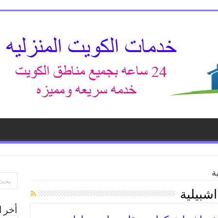
ة
اشبيلية
أخر ا