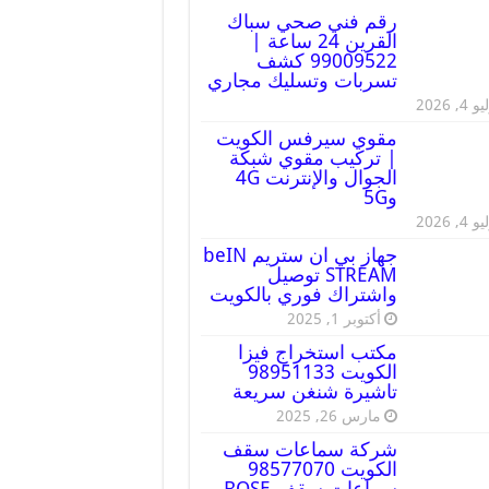
رقم فني صحي سباك
القرين 24 ساعة |
99009522 كشف
تسربات وتسليك مجاري
 4, 2026
مقوي سيرفس الكويت
| تركيب مقوي شبكة
الجوال والإنترنت 4G
و5G
 4, 2026
جهاز بي ان ستريم beIN
STREAM توصيل
واشتراك فوري بالكويت
أكتوبر 1, 2025
مكتب استخراج فيزا
الكويت 98951133
تاشيرة شنغن سريعة
مارس 26, 2025
شركة سماعات سقف
الكويت 98577070
سماعات سقف BOSE