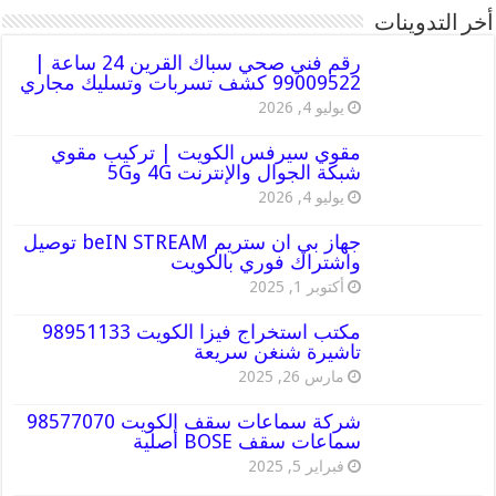
أخر التدوينات
رقم فني صحي سباك القرين 24 ساعة |
99009522 كشف تسربات وتسليك مجاري
يوليو 4, 2026
مقوي سيرفس الكويت | تركيب مقوي
شبكة الجوال والإنترنت 4G و5G
يوليو 4, 2026
جهاز بي ان ستريم beIN STREAM توصيل
واشتراك فوري بالكويت
أكتوبر 1, 2025
مكتب استخراج فيزا الكويت 98951133
تاشيرة شنغن سريعة
مارس 26, 2025
شركة سماعات سقف الكويت 98577070
سماعات سقف BOSE أصلية
فبراير 5, 2025